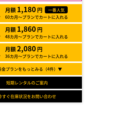
1,180
月額
円
一番人気
60カ月～プランでカートに入れる
1,860
月額
円
48カ月～プランでカートに入れる
2,080
月額
円
36カ月～プランでカートに入れる
料金プランをもっとみる（
4
件）▼
短期レンタルのご案内
今すぐ在庫状況をお問い合わせ