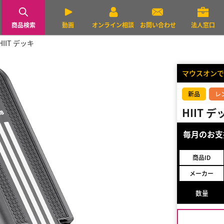
商品検索
動画
オンライン相談
お問い合わせ
法人窓口
HIIT デッキ
マウスオンで
新品
レ
HIIT デ
毎月のお
商品ID
メーカー
数量