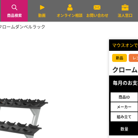
商品検索
動画
オンライン相談
お問い合わせ
法人窓口
クロームダンベルラック
マウスオンで
新品
レ
クローム
毎月のお
商品ID
メーカー
組み立て
数量