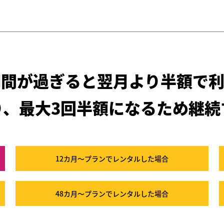
期間が過ぎると
翌月より半額で利
り、最大3回半額になるため
継続
12カ月～プラン
でレンタルした場合
48カ月～プラン
でレンタルした場合