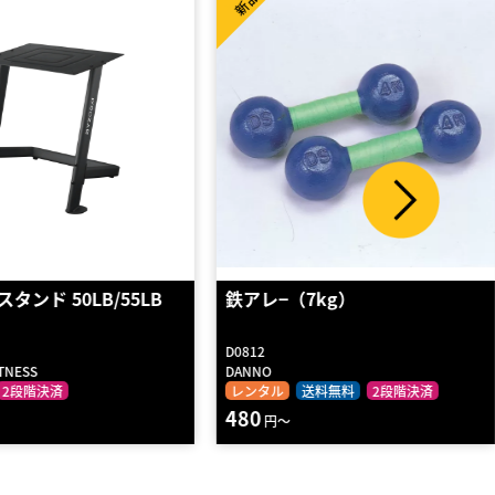
新品
7kg）
固定式ダンベル WF 42.5kg
M520
WILD FIT
送料無料
2段階決済
レンタル
送料無料
2段階決済
770
円～