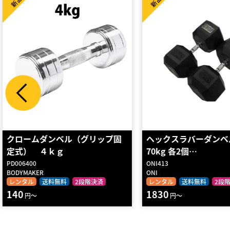
新品
新品
ヘックスラバーダンベル 固定式
アメリカンバーベルシリ
70kg 各2個…
レタンダンベル …
ONI413
DBAB2KG-32
ONI
STRENGTH ASIA
レンタル
送料無料
2段階決済
レンタル
送料無料
2段
1830
3510
円～
円～