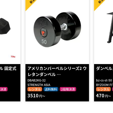
新品
新品
ーズ2 ウ
ダンベルスタンド 50LB/55LB
鉄アレ−（
bz-cs-st-50
D0812
BYZOOM FITNESS
DANNO
階決済
レンタル
2段階決済
レンタル
470
480
円～
円～