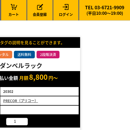
0
TEL 03-6721-9909
(平日10:00～19:00)
カート
会員登録
ログイン
タグの説明を見ることができます。
ンタル
送料無料
2段階決済
ダンベルラック
8,800
支払い金額
月額
円～
20302
PRECOR（プリコー）