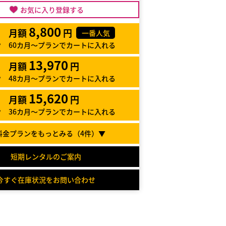
お気に入り登録する
8,800
月額
円
一番人気
60カ月～プランでカートに入れる
13,970
月額
円
48カ月～プランでカートに入れる
15,620
月額
円
36カ月～プランでカートに入れる
料金プランをもっとみる（
4
件）▼
短期レンタルのご案内
今すぐ在庫状況をお問い合わせ