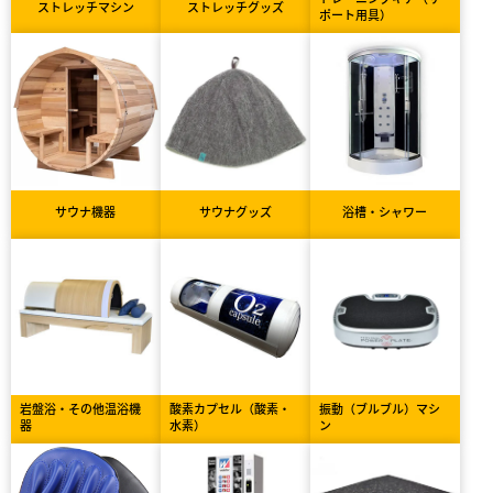
ストレッチマシン
ストレッチグッズ
ポート用具）
サウナ機器
サウナグッズ
浴槽・シャワー
岩盤浴・その他温浴機
酸素カプセル（酸素・
振動（ブルブル）マシ
器
水素）
ン