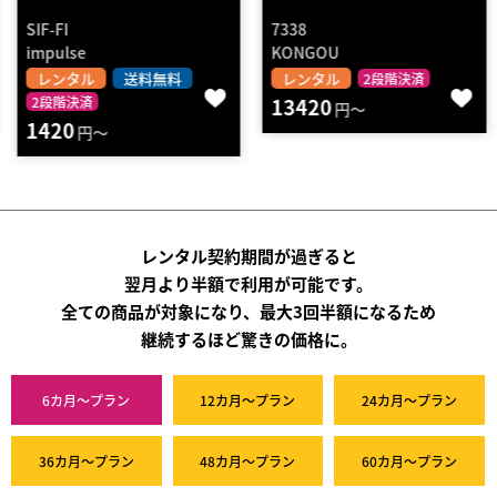
SIF-FI
7338
impulse
KONGOU
レンタル
送料無料
レンタル
2段階決済
2段階決済
13420
円～
1420
円～
レンタル契約期間が過ぎると
翌月より半額で利用が可能です。
全ての商品が対象になり、最大3回半額になるため
継続するほど驚きの価格に。
6カ月～プラン
12カ月～プラン
24カ月～プラン
36カ月～プラン
48カ月～プラン
60カ月～プラン