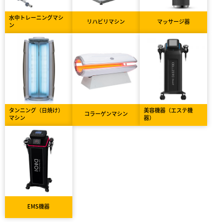
水中トレーニングマシ
リハビリマシン
マッサージ器
ン
タンニング（日焼け）
美容機器（エステ機
コラーゲンマシン
マシン
器）
EMS機器