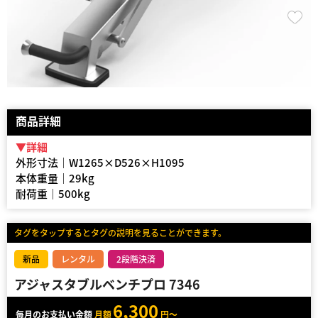
商品詳細
▼詳細
外形寸法｜W1265×D526×H1095
本体重量｜29kg
耐荷重｜500kg
タグをタップするとタグの説明を見ることができます。
新品
レンタル
2段階決済
アジャスタブルベンチプロ 7346
6,300
毎月のお支払い金額
月額
円～