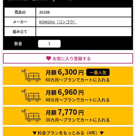
商品ID
20188
メーカー
KONGOU（コンゴウ）
組み立て
数量
お気に入り登録する
6,300
月額
円
一番人気
60カ月～プランでカートに入れる
6,960
月額
円
48カ月～プランでカートに入れる
7,770
月額
円
36カ月～プランでカートに入れる
▼ 料金プランをもっとみる（
4
件）▼