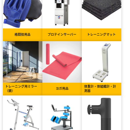
格闘技用品
プロテインサーバー
トレーニングマット
トレーニング用ミラー
体重計・体組織計・計
ヨガ用品
（鏡）
測器