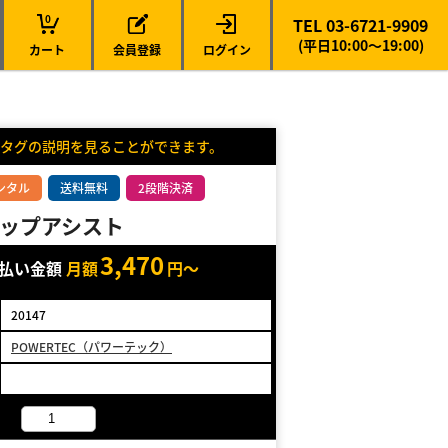
0
TEL 03-6721-9909
(平日10:00～19:00)
カート
会員登録
ログイン
タグの説明を見ることができます。
ンタル
送料無料
2段階決済
ップアシスト
3,470
支払い金額
月額
円～
20147
POWERTEC（パワーテック）