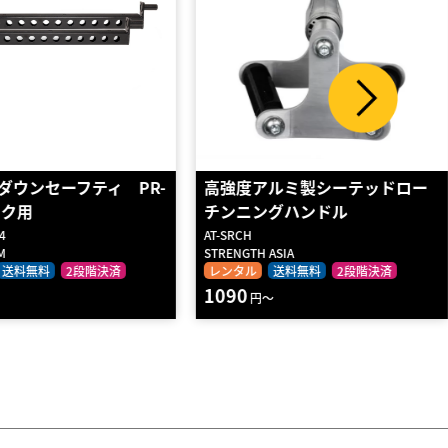
ルミ製シーテッドロー
IM2000用アタッチメント 「チ
グハンドル
ェーンフライキ…
im_cfk
ASIA
IRONMASTER
送料無料
2段階決済
レンタル
2段階決済
730
～
円～