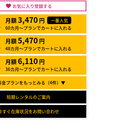
お気に入り登録する
3,470
月額
円
一番人気
60カ月～プランでカートに入れる
5,470
月額
円
48カ月～プランでカートに入れる
6,110
月額
円
36カ月～プランでカートに入れる
料金プランをもっとみる（
4
件）▼
短期レンタルのご案内
今すぐ在庫状況をお問い合わせ