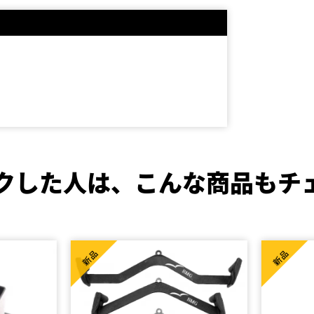
クした人は、
こんな商品もチ
新品
新品