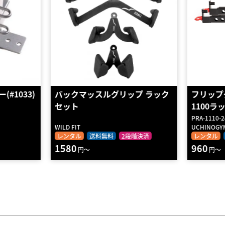
プ ラック
フリップダウンセーフティ PR-
高強度ア
1100ラック用
チンニン
PRA-1110-24
AT-SRCH
UCHINOGYM
STRENGTH 
階決済
レンタル
送料無料
2段階決済
レンタル
960
1090
円～
円