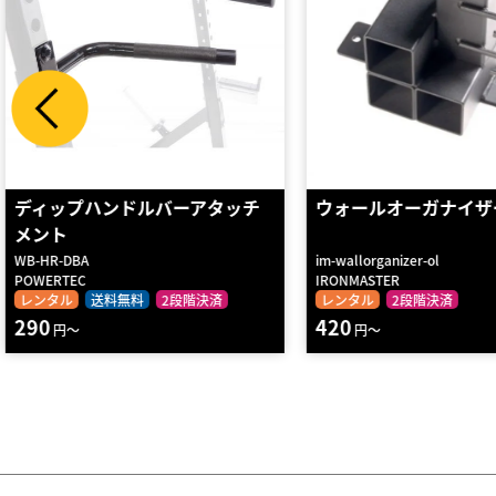
ウォールオーガナイザー(#1033)
バックマッスルグリッ
セット
im-wallorganizer-ol
IRONMASTER
WILD FIT
レンタル
2段階決済
レンタル
送料無料
2段
420
1580
円～
円～