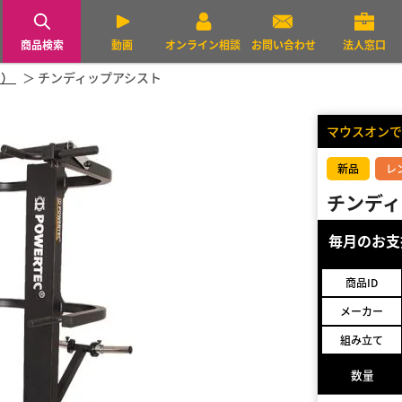
商品検索
動画
オンライン相談
お問い合わせ
法人窓口
ク）
チンディップアシスト
マウスオンで
新品
レ
チンディ
毎月のお
商品ID
メーカー
組み立て
数量