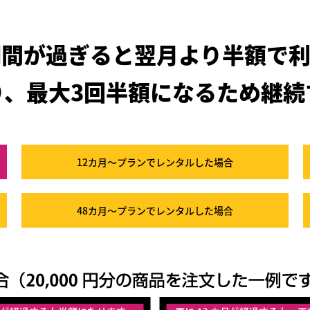
期間が過ぎると
翌月より半額で利
り、最大3回半額になるため
継続
12カ月～プラン
でレンタルした場合
48カ月～プラン
でレンタルした場合