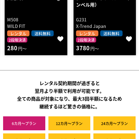
ンベル用）
G231
D0384
X-Trend Japan
DANNO
レンタル
送料無料
レンタル
送料無料
2段階決済
2段階決済
3780
650
円～
円～
レンタル契約期間が過ぎると
翌月より半額で利用が可能です。
全ての商品が対象になり、最大3回半額になるため
継続するほど驚きの価格に。
6カ月～プラン
12カ月～プラン
24カ月～プラン