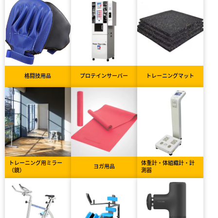
格闘技用品
プロテインサーバー
トレーニングマット
トレーニング用ミラー
体重計・体組織計・計
ヨガ用品
（鏡）
測器