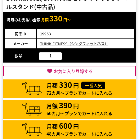
ルスタンド(中古品)
330
毎月のお支払い金額
月額
円～
商品ID
19963
メーカー
THINK FITNESS（シンクフィットネス）
数量
お気に入り登録する
330
月額
円
一番人気
72カ月～プランでカートに入れる
390
月額
円
60カ月～プランでカートに入れる
600
月額
円
48カ月～プランでカートに入れる