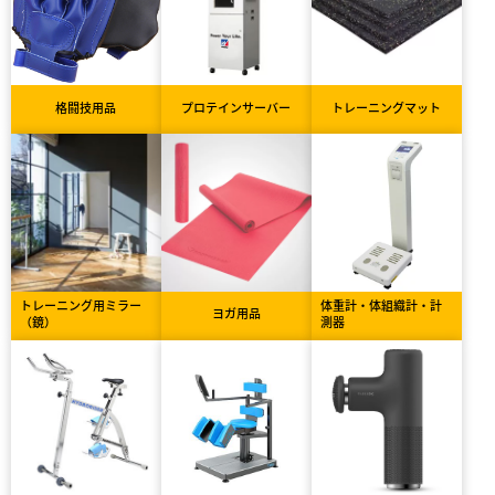
格闘技用品
プロテインサーバー
トレーニングマット
トレーニング用ミラー
体重計・体組織計・計
ヨガ用品
（鏡）
測器