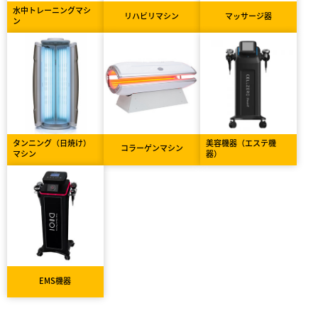
水中トレーニングマシ
リハビリマシン
マッサージ器
ン
タンニング（日焼け）
美容機器（エステ機
コラーゲンマシン
マシン
器）
EMS機器