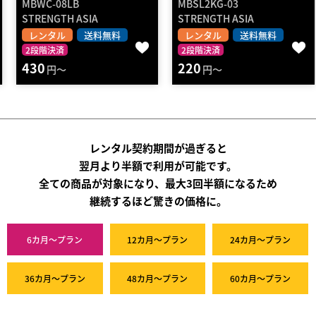
MBWC-08LB
MBSL2KG-03
STRENGTH ASIA
STRENGTH ASIA
レンタル
送料無料
レンタル
送料無料
2段階決済
2段階決済
430
220
円～
円～
レンタル契約期間が過ぎると
翌月より半額で利用が可能です。
全ての商品が対象になり、最大3回半額になるため
継続するほど驚きの価格に。
6カ月～プラン
12カ月～プラン
24カ月～プラン
36カ月～プラン
48カ月～プラン
60カ月～プラン