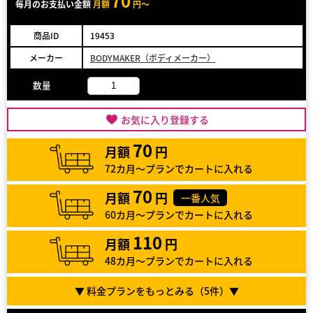
70
毎月のお支払い金額
月額
円～
商品ID
19453
メーカー
BODYMAKER（ボディメーカー）
数量
お気に入り登録する
70
月額
円
72カ月～プランでカートに入れる
70
月額
円
一番人気
60カ月～プランでカートに入れる
110
月額
円
48カ月～プランでカートに入れる
▼ 料金プランをもっとみる（
5
件）▼