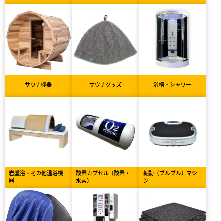
サウナ機器
サウナグッズ
浴槽・シャワー
岩盤浴・その他温浴機
酸素カプセル（酸素・
振動（ブルブル）マシ
器
水素）
ン