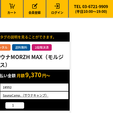
0
TEL 03-6721-9909
(平日10:00～19:00)
カート
会員登録
ログイン
タグの説明を見ることができます。
ンタル
送料無料
2段階決済
ウナMORZH MAX（モルジ
ス）
9,370
支払い金額
月額
円～
18552
SaunaCamp.（サウナキャンプ）