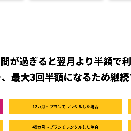
期間が過ぎると
翌月より半額で利
り、最大3回半額になるため
継続
12カ月～プラン
でレンタルした場合
48カ月～プラン
でレンタルした場合