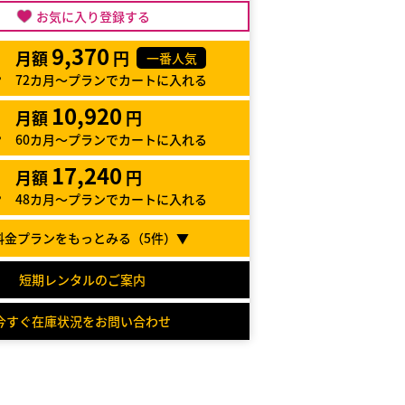
お気に入り登録する
9,370
月額
円
一番人気
72カ月～プランでカートに入れる
10,920
月額
円
60カ月～プランでカートに入れる
17,240
月額
円
48カ月～プランでカートに入れる
料金プランをもっとみる（
5
件）▼
短期レンタルのご案内
今すぐ在庫状況をお問い合わせ