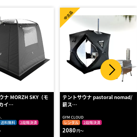
新品
ナ pastoral nomad/
テントサウナ MORZH（モルジ
ュ）
UD
MORZH
2段階決済
レンタル
2段階決済
3540
円～
円～