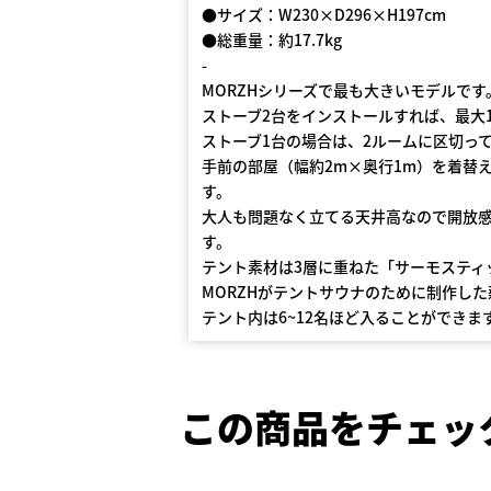
●サイズ：W230×D296×H197cm
●総重量：約17.7kg
-
MORZHシリーズで最も大きいモデルです
ストーブ2台をインストールすれば、最大
ストーブ1台の場合は、2ルームに区切っ
手前の部屋（幅約2m×奥行1m）を着替
す。
大人も問題なく立てる天井高なので開放
す。
テント素材は3層に重ねた「サーモスティ
MORZHがテントサウナのために制作した薪
テント内は6~12名ほど入ることができま
この商品をチェッ