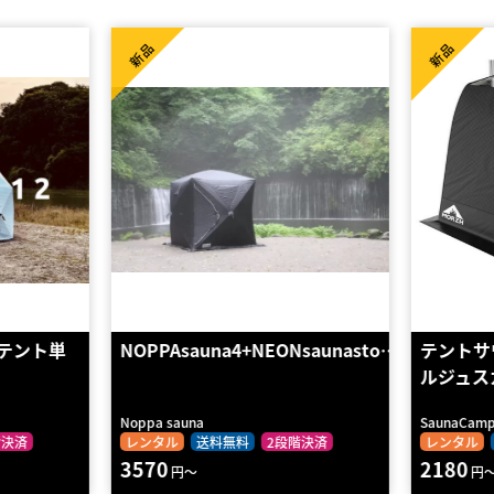
中古品
新品
ONsaunasto…
テントサウナ MORZH SKY（モ
テントサウ
ルジュスカイ…
薪ス…
SaunaCamp.
GYM CLO
段階決済
レンタル
送料無料
2段階決済
レンタル
2180
2080
円～