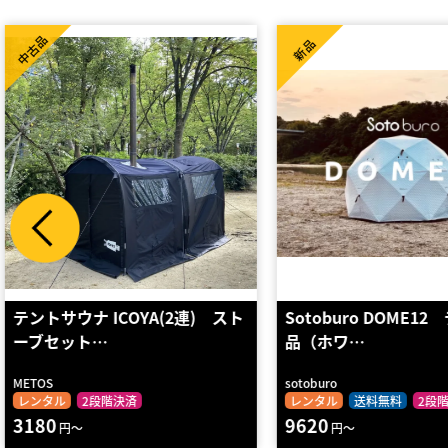
新品
新品
Sotoburo DOME12 テント単
NOPPAsauna4+NE
品（ホワ…
sotoburo
Noppa sauna
レンタル
送料無料
2段階決済
レンタル
送料無料
2
9620
3570
円～
円～