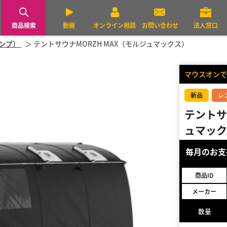
商品検索
動画
オンライン相談
お問い合わせ
法人窓口
ャンプ）
テントサウナMORZH MAX（モルジュマックス）
マウスオンで
新品
レ
テントサ
ュマック
毎月のお
商品ID
メーカー
数量