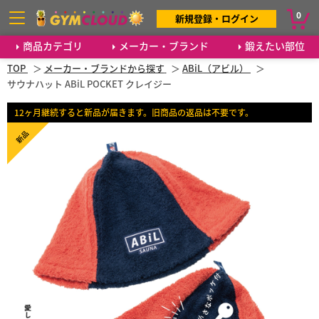
0
新規登録・ログイン
商品カテゴリ
メーカー・ブランド
鍛えたい部位
TOP
メーカー・ブランドから探す
ABiL（アビル）
サウナハット ABiL POCKET クレイジー
12ヶ月継続すると新品が届きます。旧商品の返品は不要です。
新品