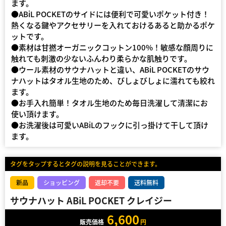
ます。
●ABiL POCKETのサイドには便利で可愛いポケット付き！
熱くなる鍵やアクセサリーを入れておけるあると助かるポケ
ットです。
●素材は甘撚オーガニックコットン100%！敏感な顔周りに
触れても刺激の少ないふんわり柔らかな肌触りです。
●ウール素材のサウナハットと違い、ABiL POCKETのサウ
ナハットはタオル生地のため、びしょびしょに濡れても絞れ
ます。
●お手入れ簡単！タオル生地のため毎日洗濯して清潔にお
使い頂けます。
●お洗濯後は可愛いABiLのフックに引っ掛けて干して頂け
ます。
タグをタップするとタグの説明を見ることができます。
新品
ショッピング
返却不要
送料無料
サウナハット ABiL POCKET クレイジー
6,600
販売価格
円