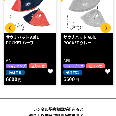
サウナハット ABiL
サウナハット ABiL
POCKET グレー
POCKET オレンジ
ABiL
ABiL
返却不要
返却不要
ショッピング
ショッピング
送料無料
送料無料
6600
6600
円
円
レンタル契約期間が過ぎると
翌月より半額で利用が可能です。