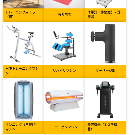
トレーニング用ミラー
体重計・体組織計・計
ヨガ用品
（鏡）
測器
水中トレーニングマシ
リハビリマシン
マッサージ器
ン
タンニング（日焼け）
美容機器（エステ機
コラーゲンマシン
マシン
器）