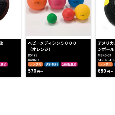
０００
アメリカンバーベル・メディシ
ラバー
ンボール 9KG M…
ｇ
MBKG-09
TG390500
STRENGTH ASIA
BODYMAK
階決済
レンタル
送料無料
2段階決済
レンタル
680
180
円～
円～