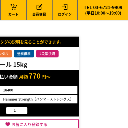
0
TEL 03-6721-9909
(平日10:00～19:00)
カート
会員登録
ログイン
タグの説明を見ることができます。
ンタル
送料無料
2段階決済
ル 15kg
770
支払い金額
月額
円～
18400
Hammer Strength（ハンマーストレングス）
お気に入り登録する