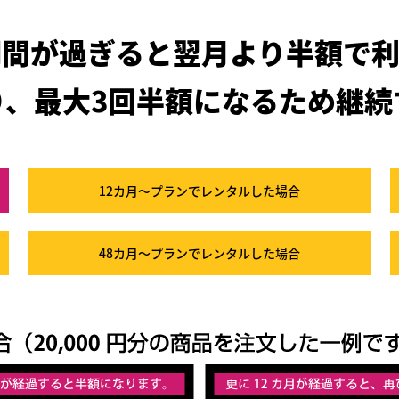
期間が過ぎると
翌月より半額で利
り、最大3回半額になるため
継続
12カ月～プラン
でレンタルした場合
48カ月～プラン
でレンタルした場合