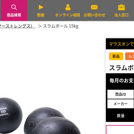
商品検索
動画
オンライン相談
お問い合わせ
法人窓口
ハンマーストレングス）
スラムボール 15kg
マウスオンで
新品
レ
スラムボー
毎月のお
商品ID
メーカー
数量