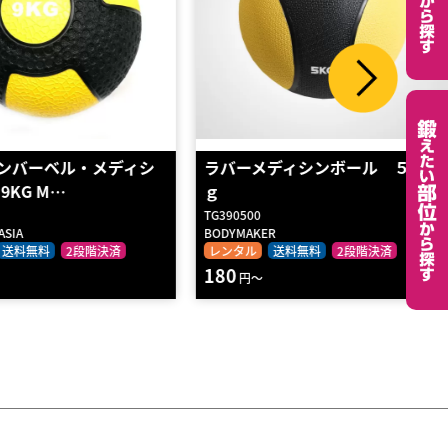
メディシンボール ５ｋ
アメリカンバーベル・スラムボ
ール 55KG
MBSL2KG-55
ER
STRENGTH ASIA
送料無料
2段階決済
レンタル
送料無料
2段階決済
1490
円～