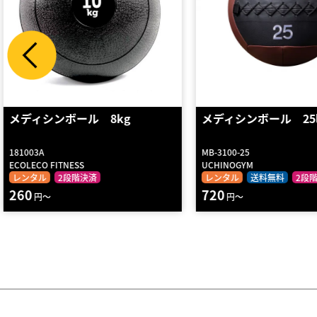
メディシンボール 25lb
ヘビーメディシン５
（オレンジ）
MB-3100-25
D5475
UCHINOGYM
DANNO
レンタル
送料無料
2段階決済
レンタル
送料無料
2段
720
570
円～
円～