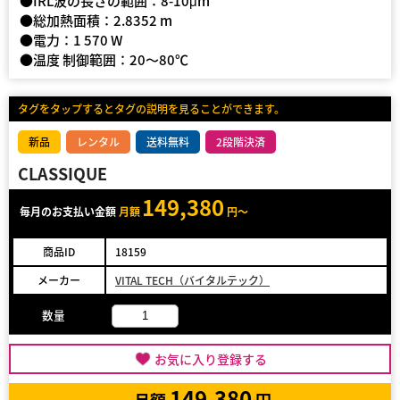
●IRL波の長さの範囲：8-10μm
●総加熱面積：2.8352 m
●電力：1 570 W
●温度 制御範囲：20〜80℃
タグをタップするとタグの説明を見ることができます。
新品
レンタル
送料無料
2段階決済
CLASSIQUE
149,380
毎月のお支払い金額
月額
円～
商品ID
18159
メーカー
VITAL TECH（バイタルテック）
数量
お気に入り登録する
149,380