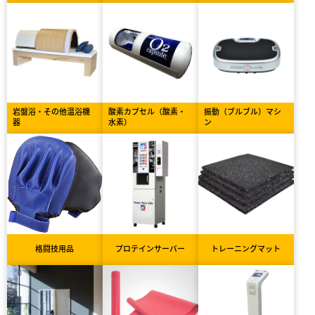
岩盤浴・その他温浴機
酸素カプセル（酸素・
振動（ブルブル）マシ
器
水素）
ン
格闘技用品
プロテインサーバー
トレーニングマット