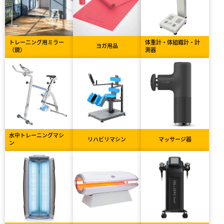
トレーニング用ミラー
体重計・体組織計・計
ヨガ用品
（鏡）
測器
水中トレーニングマシ
リハビリマシン
マッサージ器
ン