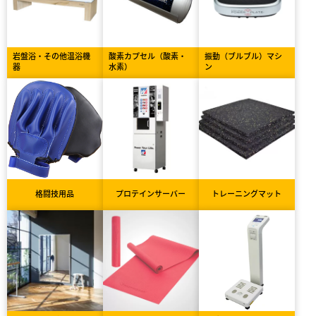
岩盤浴・その他温浴機
酸素カプセル（酸素・
振動（ブルブル）マシ
器
水素）
ン
格闘技用品
プロテインサーバー
トレーニングマット