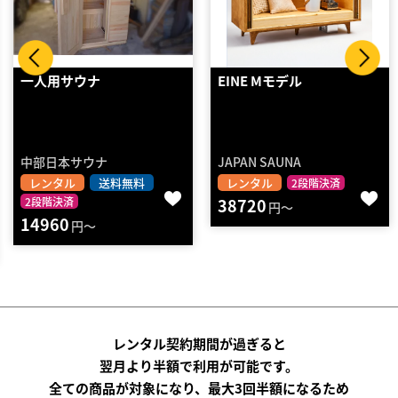
EINE Mモデル
赤外線サウナ WG-3001
WG-3001
JAPAN SAUNA
ROEWE INDUSTRIAL
CO.,Ltd
レンタル
2段階決済
レンタル
送料無料
38720
円～
2段階決済
16940
円～
レンタル契約期間が過ぎると
翌月より半額で利用が可能です。
全ての商品が対象になり、最大3回半額になるため