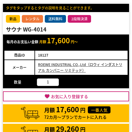
タグをタップするとタグの説明を見ることができます。
新品
レンタル
送料無料
2段階決済
サウナ WG-4014
17,600
毎月のお支払い金額
月額
円～
商品ID
18127
ROEWE INDUSTRIAL CO.,Ltd（ロウィ インダストリ
メーカー
アル カンパニー リミテッド）
数量
お気に入り登録する
17,600
月額
円
一番人気
72カ月～プランでカートに入れる
29,260
月額
円