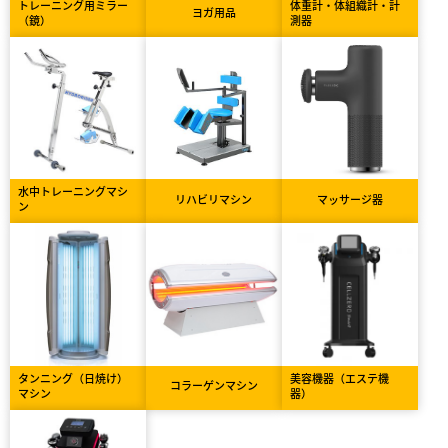
トレーニング用ミラー
体重計・体組織計・計
ヨガ用品
（鏡）
測器
水中トレーニングマシ
リハビリマシン
マッサージ器
ン
タンニング（日焼け）
美容機器（エステ機
コラーゲンマシン
マシン
器）