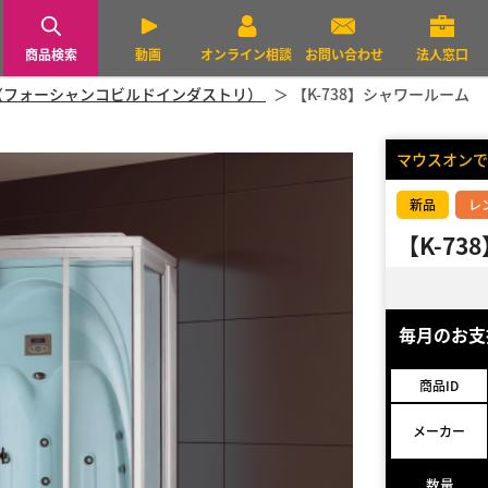
商品検索
動画
オンライン相談
お問い合わせ
法人窓口
dustry（フォーシャンコビルドインダストリ）
【K-738】シャワールーム
マウスオンで
新品
レ
【K-7
毎月のお
商品ID
メーカー
数量