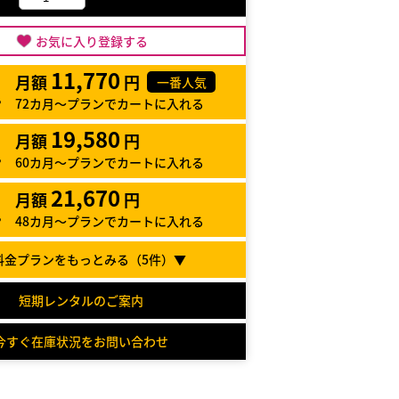
お気に入り登録する
11,770
月額
円
一番人気
72カ月～プランでカートに入れる
19,580
月額
円
60カ月～プランでカートに入れる
21,670
月額
円
48カ月～プランでカートに入れる
料金プランをもっとみる（
5
件）▼
短期レンタルのご案内
今すぐ在庫状況をお問い合わせ