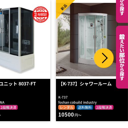
新品
7】シャワールーム
【K-713】シャワールーム
K-713
ild industry
foshan cobuild industry
送料無料
2段階決済
レンタル
送料無料
2段階決済
12870
円～
円～