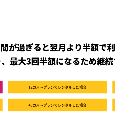
期間が過ぎると
翌月より半額で利
り、最大3回半額になるため
継続
12カ月～プラン
でレンタルした場合
48カ月～プラン
でレンタルした場合