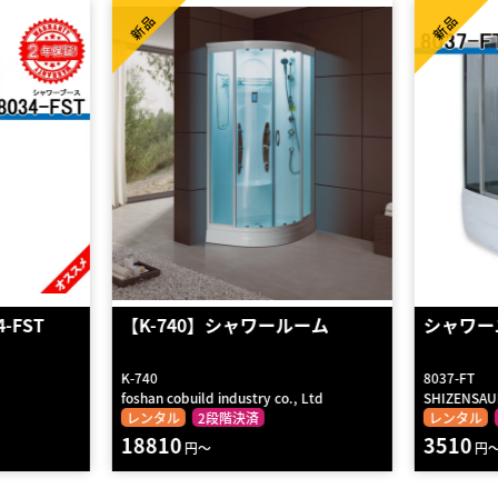
新品
新品
ーム
シャワーユニット 8037-FT
【K-73
8037-FT
K-737
 Ltd
SHIZENSAUNA
foshan cobu
レンタル
2段階決済
レンタル
3510
10500
円～