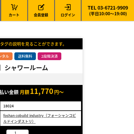
0
TEL 03-6721-9909
(平日10:00～19:00)
カート
会員登録
ログイン
タグの説明を見ることができます。
ンタル
送料無料
2段階決済
38】シャワールーム
11,770
支払い金額
月額
円～
18024
foshan cobuild industry（フォーシャンコビ
ルドインダストリ）