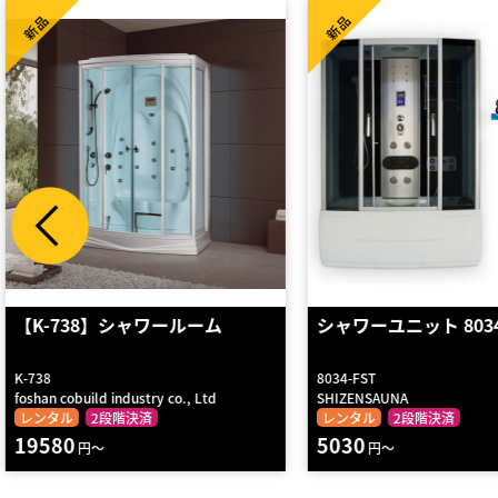
新品
新品
シャワーユニット 8034-FST
【K-740】シャワール
8034-FST
K-740
SHIZENSAUNA
foshan cobuild industry co.,
レンタル
2段階決済
レンタル
2段階決済
5030
18810
円～
円～