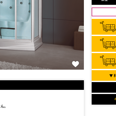
▼ 
せん。