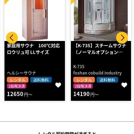
【K-735】スチームサウナ
サウナ WG-4014
（ノーマルオプション…
K-735
WG-4014
foshan cobuild industry
ROEWE INDUSTRIAL
CO.,Ltd
レンタル
送料無料
レンタル
送料無料
2段階決済
14190
2段階決済
円～
17600
円～
レンタル契約期間が過ぎると