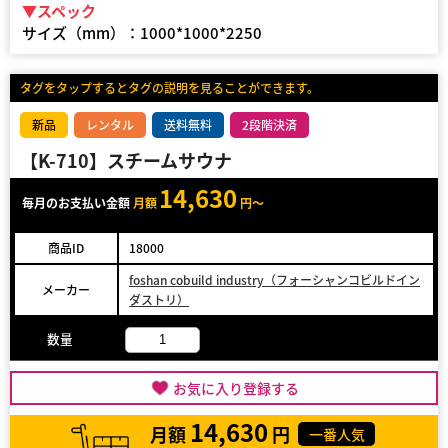
▼スペック
サイズ（mm）：1000*1000*2250
タグをタップするとタグの説明を見ることができます。
新品
レンタル
送料無料
2段階決済
【K-710】スチームサウナ
14,630
毎月のお支払い金額
月額
円～
商品ID
18000
foshan cobuild industry（フォーシャンコビルドイン
メーカー
ダストリ）
数量
お気に入り登録する
14,630
月額
円
一番人気