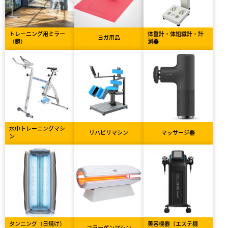
トレーニング用ミラー
体重計・体組織計・計
ヨガ用品
（鏡）
測器
水中トレーニングマシ
リハビリマシン
マッサージ器
ン
タンニング（日焼け）
美容機器（エステ機
コラーゲンマシン