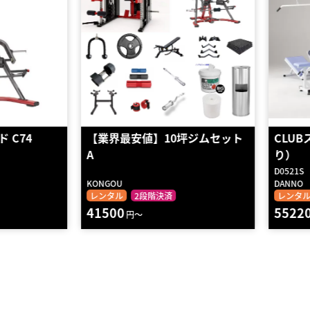
C74
【業界最安値】10坪ジムセット
CLUB
A
り）
D0521S
KONGOU
DANNO
レンタル
2段階決済
レンタル
41500
55220
円～