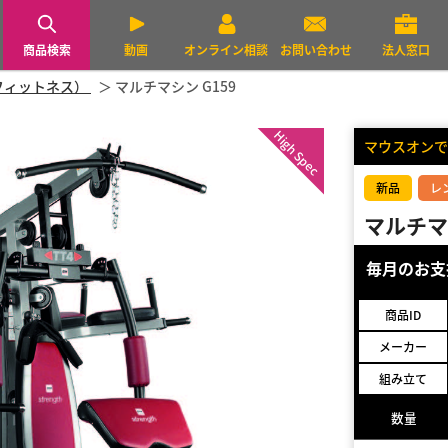
商品検索
動画
オンライン相談
お問い合わせ
法人窓口
チフィットネス）
マルチマシン G159
High Spec
マウスオンで
新品
レ
マルチマシ
毎月のお
商品ID
メーカー
組み立て
数量