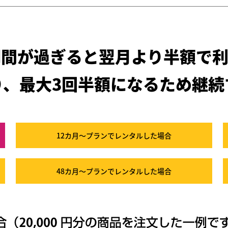
期間が過ぎると
翌月より半額で利
り、最大3回半額になるため
継続
12カ月～プラン
でレンタルした場合
48カ月～プラン
でレンタルした場合