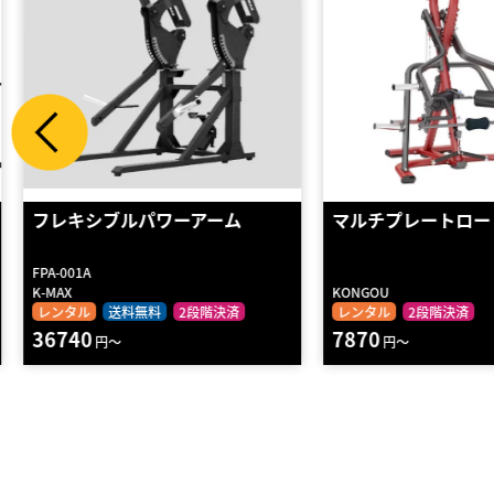
フレキシブルパワーアーム
マルチプレートロード 
FPA-001A
K-MAX
KONGOU
レンタル
送料無料
2段階決済
レンタル
2段階決済
36740
7870
円～
円～