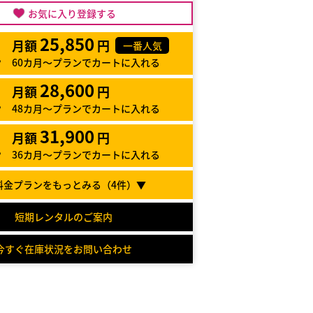
お気に入り登録する
25,850
月額
円
一番人気
60カ月～プランでカートに入れる
28,600
月額
円
48カ月～プランでカートに入れる
31,900
月額
円
36カ月～プランでカートに入れる
料金プランをもっとみる（
4
件）▼
短期レンタルのご案内
今すぐ在庫状況をお問い合わせ