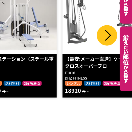
ステーション（スチール重
【最安:メーカー直送】ケーブル
クロスオーバープロ
E1016
DHZ FITNESS
送料無料
2段階決済
レンタル
送料無料
2段階決済
18920
円～
円～