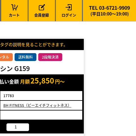
0
TEL 03-6721-9909
(平日10:00～19:00)
カート
会員登録
ログイン
タグの説明を見ることができます。
ンタル
送料無料
2段階決済
ン G159
25,850
支払い金額
月額
円～
17783
BH FITNESS（ビーエイチフィットネス）