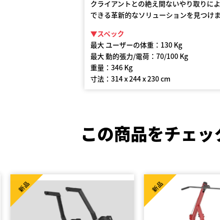
クライアントとの絶え間ないやり取りに
できる革新的なソリューションを見つけ
▼スペック
最大 ユーザーの体重：130 Kg
最大 動的張力/電荷：70/100 Kg
重量：346 Kg
寸法：314 x 244 x 230 cm
この商品をチェッ
新品
新品