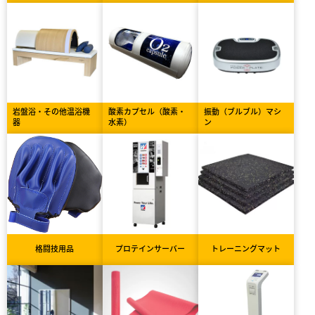
岩盤浴・その他温浴機
酸素カプセル（酸素・
振動（ブルブル）マシ
器
水素）
ン
格闘技用品
プロテインサーバー
トレーニングマット