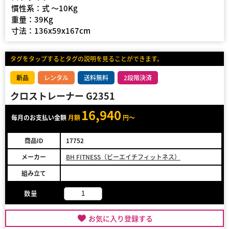
慣性系：式 〜10Kg
重量：39Kg
寸法：136x59x167cm
タグをタップするとタグの説明を見ることができます。
新品
レンタル
送料無料
2段階決済
クロストレーナー G2351
16,940
毎月のお支払い金額
月額
円～
商品ID
17752
メーカー
BH FITNESS（ビーエイチフィットネス）
組み立て
数量
お気に入り登録する