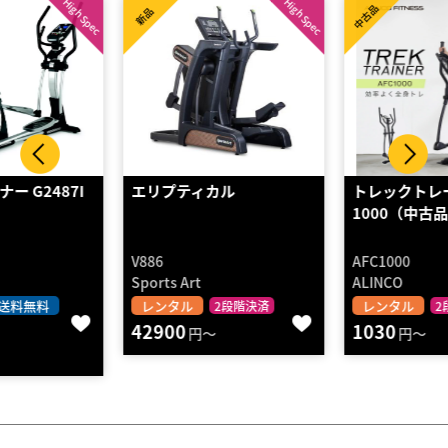
High Spec
中古品
新品
エリプティカル
トレックトレーナー
1000（中古品）
V886
AFC1000
Sports Art
ALINCO
レンタル
レンタル
2段階決済
2段階決済
42900
1030
円～
円～