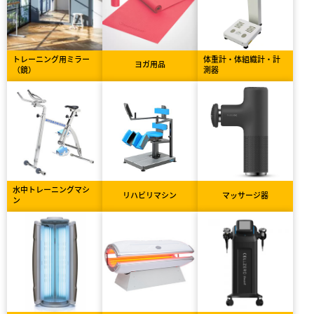
トレーニング用ミラー
体重計・体組織計・計
ヨガ用品
（鏡）
測器
水中トレーニングマシ
リハビリマシン
マッサージ器
ン