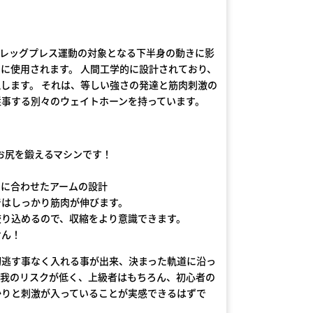
は、レッグプレス運動の対象となる下半身の動きに影
に使用されます。 人間工学的に設計されており、
します。 それは、等しい強さの発達と筋肉刺激の
従事する別々のウェイトホーンを持っています。
とお尻を鍛えるマシンです！
さに合わせたアームの設計
ではしっかり筋肉が伸びます。
絞り込めるので、収縮をより意識できます。
せん！
切逃す事なく入れる事が出来、決まった軌道に沿っ
怪我のリスクが低く、上級者はもちろん、初心者の
かりと刺激が入っていることが実感できるはずで