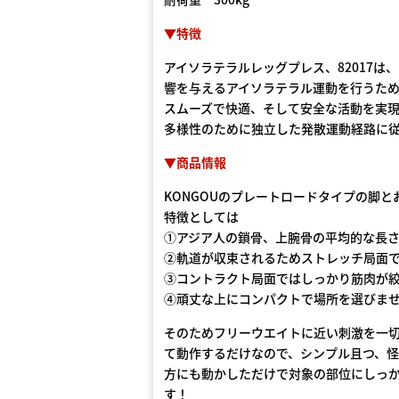
▼特徴
アイソラテラルレッグプレス、82017
響を与えるアイソラテラル運動を行うため
スムーズで快適、そして安全な活動を実現
多様性のために独立した発散運動経路に
▼商品情報
KONGOUのプレートロードタイプの脚
特徴としては
①アジア人の鎖骨、上腕骨の平均的な長
②軌道が収束されるためストレッチ局面
③コントラクト局面ではしっかり筋肉が
④頑丈な上にコンパクトで場所を選びま
そのためフリーウエイトに近い刺激を一
て動作するだけなので、シンプル且つ、
方にも動かしただけで対象の部位にしっ
す！