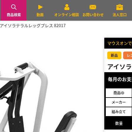
商品検索
動画
オンライン相談
お問い合わせ
法人窓口
アイソラテラルレッグプレス 82017
マウスオンで
新品
レ
アイソラ
毎月のお
商品ID
メーカー
組み立て
数量