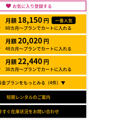
お気に入り登録する
18,150
月額
円
一番人気
60カ月～プランでカートに入れる
20,020
月額
円
48カ月～プランでカートに入れる
22,440
月額
円
36カ月～プランでカートに入れる
料金プランをもっとみる（
4
件）▼
短期レンタルのご案内
今すぐ在庫状況をお問い合わせ