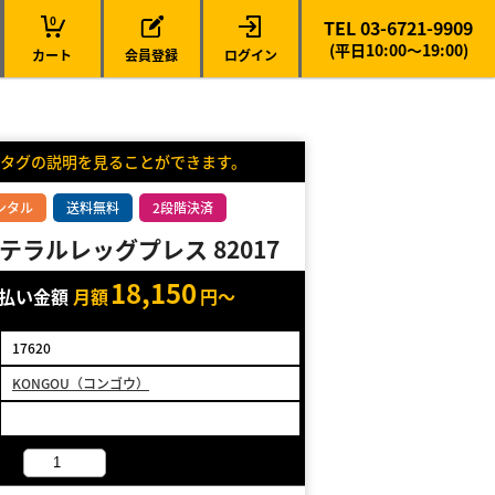
0
TEL 03-6721-9909
(平日10:00～19:00)
カート
会員登録
ログイン
タグの説明を見ることができます。
ンタル
送料無料
2段階決済
テラルレッグプレス 82017
18,150
支払い金額
月額
円～
17620
KONGOU（コンゴウ）