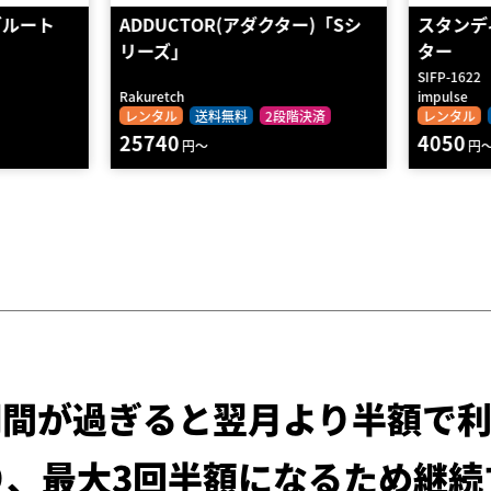
ー)「Sシ
スタンディングヒップアブダク
レッグプ
ター
ポンド付
SIFP-1622
SPL-9010-2
impulse
impulse
階決済
レンタル
送料無料
2段階決済
レンタル
4050
8500
円～
円
期間が過ぎると
翌月より半額で利
り、最大3回半額になるため
継続