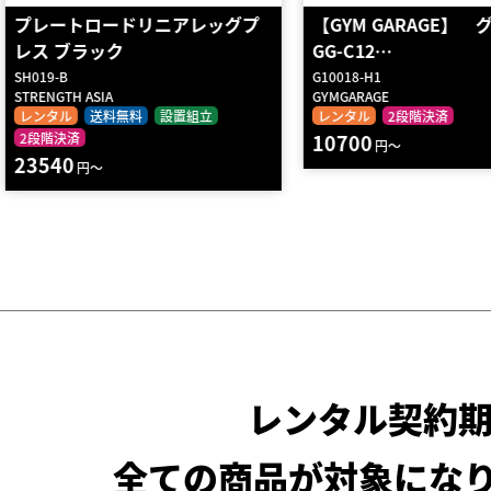
【GYM GARAGE】 グルート
ADDUCTOR(アダクタ
GG-C12…
リーズ」
G10018-H1
GYMGARAGE
Rakuretch
レンタル
2段階決済
レンタル
送料無料
2段
10700
25740
円～
円～
レンタル契約
全ての商品が対象にな