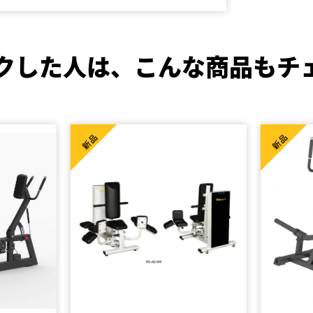
クした人は、
こんな商品もチ
新品
新品