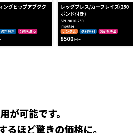
レス/カーフレイズ(250
【IRON MASTER】レッグプレ
き)
ス
50
IRFB06
X-Trend Japan
送料無料
2段階決済
レンタル
送料無料
2段階決済
20790
～
円～
用が可能です。
するほど驚きの価格に。