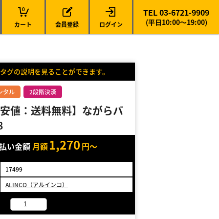
0
TEL 03-6721-9909
(平日10:00～19:00)
カート
会員登録
ログイン
タグの説明を見ることができます。
ンタル
2段階決済
安値：送料無料】ながらバ
8
1,270
支払い金額
月額
円～
17499
ALINCO（アルインコ）