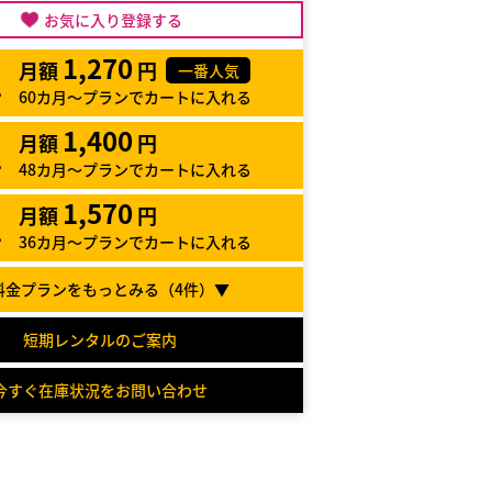
お気に入り登録する
1,270
月額
円
一番人気
60カ月～プランでカートに入れる
1,400
月額
円
48カ月～プランでカートに入れる
1,570
月額
円
36カ月～プランでカートに入れる
料金プランをもっとみる（
4
件）▼
短期レンタルのご案内
今すぐ在庫状況をお問い合わせ