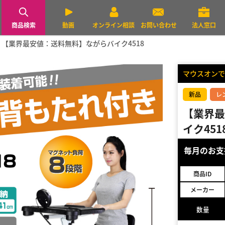
商品検索
動画
オンライン相談
お問い合わせ
法人窓口
【業界最安値：送料無料】ながらバイク4518
マウスオンで
新品
レ
【業界最
イク451
毎月のお
商品ID
メーカー
数量