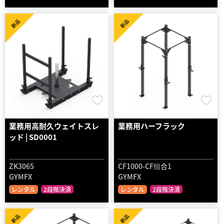
新品
新品
業務用高耐久ウェイトスレ
業務用ハーフラック
ッド | SD0001
ZK3065
CF1000-CF组合1
GYMFX
GYMFX
レンタル
2段階決済
レンタル
2段階決済
新品
新品