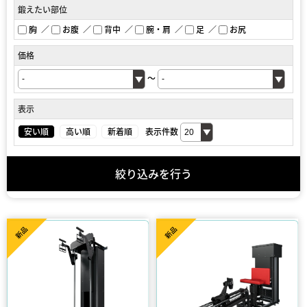
鍛えたい部位
胸
お腹
背中
腕・肩
足
お尻
価格
～
表示
安い順
高い順
新着順
表示件数
絞り込みを行う
新品
新品