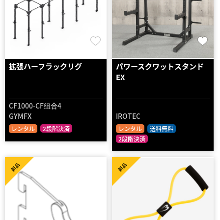
拡張ハーフラックリグ
パワースクワットスタンド
EX
CF1000-CF组合4
GYMFX
IROTEC
レンタル
2段階決済
レンタル
送料無料
2段階決済
新品
新品