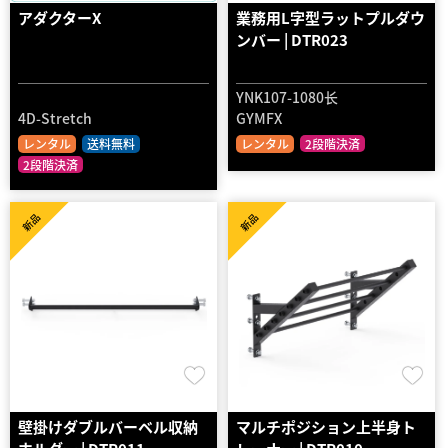
アダクターX
業務用L字型ラットプルダウ
ンバー | DTR023
YNK107-1080长
4D-Stretch
GYMFX
レンタル
送料無料
レンタル
2段階決済
2段階決済
新品
新品
壁掛けダブルバーベル収納
マルチポジション上半身ト