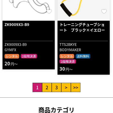
ZK9009X3-B9
トレーニングチューブショ
ート ブラック×イエロー
ZK9009X3-B9
TTS2BKYE
GYMFX
BODYMAKER
レンタル
2段階決済
レンタル
送料無料
2段階決済
20
円～
30
円～
1
2
3
>
>>
商品カテゴリ