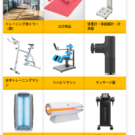
トレーニング用ミラー
体重計・体組織計・計
ヨガ用品
（鏡）
測器
水中トレーニングマシ
リハビリマシン
マッサージ器
ン