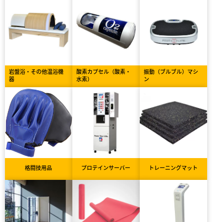
岩盤浴・その他温浴機
酸素カプセル（酸素・
振動（ブルブル）マシ
器
水素）
ン
格闘技用品
プロテインサーバー
トレーニングマット