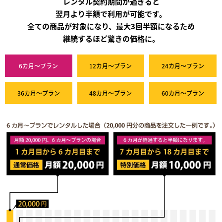
レンタル契約期間が過ぎると
翌月より半額で利用が可能です。
全ての商品が対象になり、最大3回半額になるため
継続するほど驚きの価格に。
6カ月～プラン
12カ月～プラン
24カ月～プラン
36カ月～プラン
48カ月～プラン
60カ月～プラン