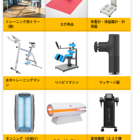
トレーニング用ミラー
体重計・体組織計・計
ヨガ用品
（鏡）
測器
水中トレーニングマシ
リハビリマシン
マッサージ器
ン
タンニング（日焼け）
美容機器（エステ機