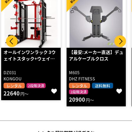
High Spec
新品
新品
【最安:メーカー直送】デュ
ケーブルクロスオーバー
アルケーブルクロス
M605
N971
DHZ FITNESS
Sports Art
レンタル
送料無料
レンタル
送料無料
2段階決済
設置組立
2段階決済
20900
49850
円～
円～