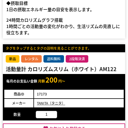
◆摂取目標
1日の摂取エネルギー量の目安を表示します。
24時間カロリズムグラフ搭載
1時間ごとの活動量の変化がわかり、生活リズムの見直しに
役立ちます。
タグをタップするとタグの説明を見ることができます。
新品
レンタル
送料無料
2段階決済
活動量計 カロリズムスリム（ホワイト）AM122
200
毎月のお支払い金額
月額
円～
商品ID
17173
メーカー
TANITA（タニタ）
数量