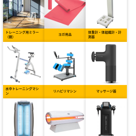
トレーニング用ミラー
体重計・体組織計・計
ヨガ用品
（鏡）
測器
水中トレーニングマシ
リハビリマシン
マッサージ器
ン