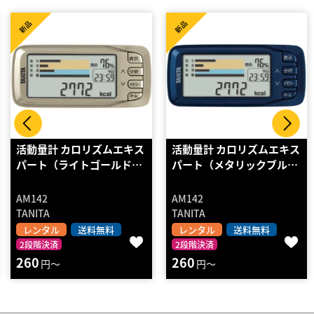
新品
新品
活動量計 カロリズムエキス
活動量計 カロリズムスリム
パート（メタリックブル…
（ブラック）AM122
AM142
AM122
TANITA
TANITA
レンタル
送料無料
レンタル
送料無料
2段階決済
2段階決済
260
200
円～
円～