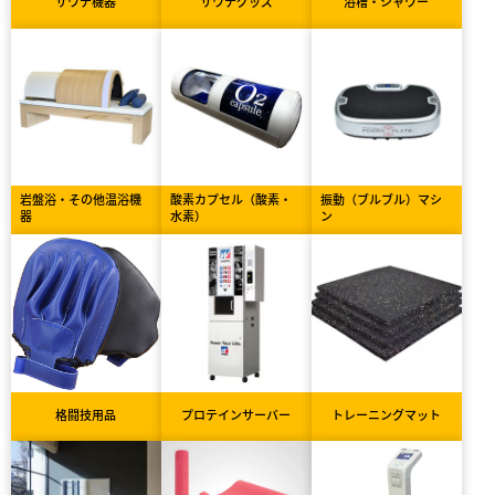
サウナ機器
サウナグッズ
浴槽・シャワー
岩盤浴・その他温浴機
酸素カプセル（酸素・
振動（ブルブル）マシ
器
水素）
ン
格闘技用品
プロテインサーバー
トレーニングマット