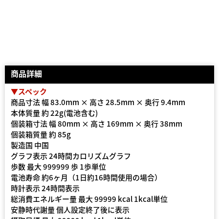
商品詳細
▼スペック
商品寸法 幅 83.0mm × 高さ 28.5mm × 奥行 9.4mm
本体質量 約 22g(電池含む)
個装箱寸法 幅 80mm × 高さ 169mm × 奥行 38mm
個装箱質量 約 85g
製造国 中国
グラフ表示 24時間カロリズムグラフ
歩数 最大 999999 歩 1歩単位
電池寿命 約6ヶ月（1日約16時間使用の場合）
時計表示 24時間表示
総消費エネルギー量 最大 99999 kcal 1kcal単位
安静時代謝量 個人設定終了後に表示