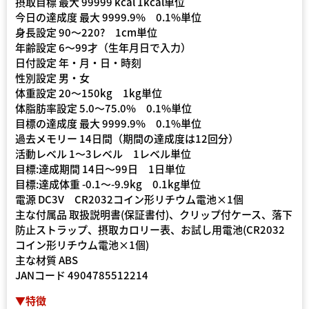
摂取目標 最大 99999 kcal 1kcal単位
今日の達成度 最大 9999.9% 0.1%単位
身長設定 90〜220? 1cm単位
年齢設定 6〜99才（生年月日で入力）
日付設定 年・月・日・時刻
性別設定 男・女
体重設定 20〜150kg 1kg単位
体脂肪率設定 5.0〜75.0% 0.1%単位
目標の達成度 最大 9999.9% 0.1%単位
過去メモリー 14日間（期間の達成度は12回分）
活動レベル 1〜3レベル 1レベル単位
目標:達成期間 14日〜99日 1日単位
目標:達成体重 -0.1〜-9.9kg 0.1kg単位
電源 DC3V CR2032コイン形リチウム電池×1個
主な付属品 取扱説明書(保証書付)、クリップ付ケース、落下
防止ストラップ、摂取カロリー表、お試し用電池(CR2032
コイン形リチウム電池×1個)
主な材質 ABS
JANコード 4904785512214
▼特徴