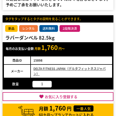
予めご了承をお願いいたします。
タグをタップするとタグの説明を見ることができます。
新品
レンタル
送料無料
2段階決済
ラバーダンベル 82.5kg
1,760
毎月のお支払い金額
月額
円～
商品ID
15898
DELTA FITNESS JAPAN（デルタフィットネスジャパ
メーカー
ン）
数量
お気に入り登録する
1,760
月額
円
一番人気
60カ月～プランでカートに入れる