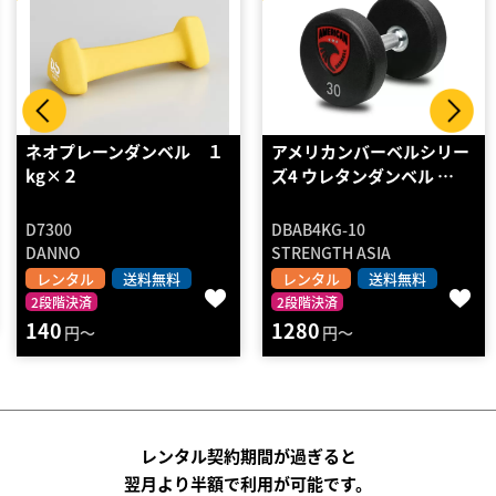
アメリカンバーベルシリー
TPUダンベル 56kg
ズ4 ウレタンダンベル …
DBAB4KG-10
BL-TD56
STRENGTH ASIA
BULL
レンタル
送料無料
レンタル
2段階決済
2段階決済
4750
円～
1280
円～
レンタル契約期間が過ぎると
翌月より半額で利用が可能です。