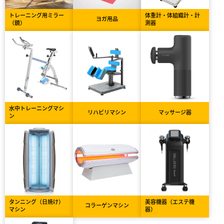
トレーニング用ミラー
体重計・体組織計・計
ヨガ用品
（鏡）
測器
水中トレーニングマシ
リハビリマシン
マッサージ器
ン
タンニング（日焼け）
美容機器（エステ機
コラーゲンマシン
マシン
器）