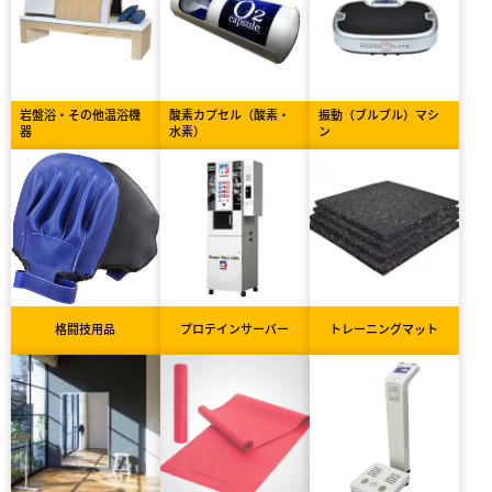
岩盤浴・その他温浴機
酸素カプセル（酸素・
振動（ブルブル）マシ
器
水素）
ン
格闘技用品
プロテインサーバー
トレーニングマット