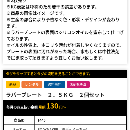
※2枚売り
※KG表記は呼称のため若干の誤差があります。
※商品の画像はイメージです。
※生産の都合により予告なく色・形状・デザインが変わり
ます。
※ラバープレートの表面はシリコンオイルを塗布して仕上げ
ております。
オイルの性質上、ホコリや汚れが付着しやくなりますので、
プレートの表面に汚れがあった場合、水もしくは中性洗剤
で拭き取って頂きますよう宜しくお願い致します。
タグをタップするとタグの説明を見ることができます。
新品
レンタル
送料無料
2段階決済
ラバープレート ２．５ＫＧ ２個セット
130
毎月のお支払い金額
月額
円～
商品ID
1445
メーカー
BODYMAKER（ボディメーカー）