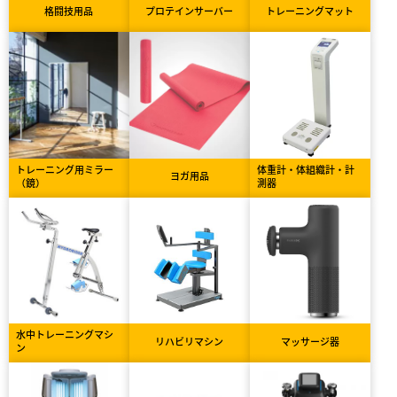
格闘技用品
プロテインサーバー
トレーニングマット
トレーニング用ミラー
体重計・体組織計・計
ヨガ用品
（鏡）
測器
水中トレーニングマシ
リハビリマシン
マッサージ器
ン