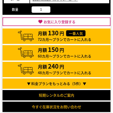
数量
お気に入り登録する
130
月額
円
一番人気
72カ月～プランでカートに入れる
150
月額
円
60カ月～プランでカートに入れる
240
月額
円
48カ月～プランでカートに入れる
▼ 料金プランをもっとみる（
5
件）▼
短期レンタルのご案内
今すぐ在庫状況をお問い合わせ