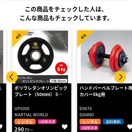
この商品をチェックした人は、
こんな商品もチェックしています。
新品
新品
ポリウレタンオリンピック
ハンドバーベルプレート用
プレート（50mm） 5…
カバー5kg用
UP5000
D0676
MARTIAL WORLD
DANNO
レンタル
レンタル
送料無料
2段階決済
290
2段階決済
円～