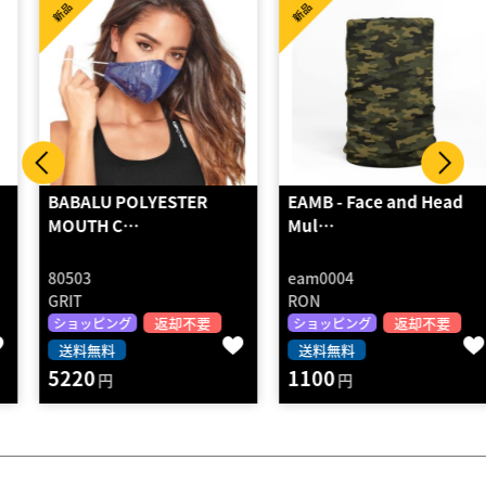
新品
新品
BABALU POLYESTER
EAMB - Face and Head
MOUTH C…
Mul…
80503
eam0004
GRIT
RON
返却不要
返却不要
ショッピング
ショッピング
送料無料
送料無料
5220
1100
円
円