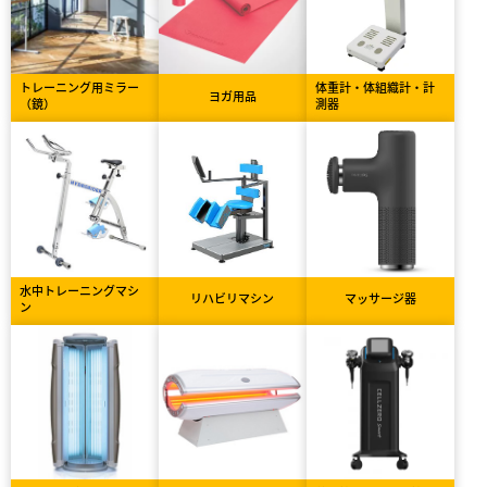
トレーニング用ミラー
体重計・体組織計・計
ヨガ用品
（鏡）
測器
水中トレーニングマシ
リハビリマシン
マッサージ器
ン