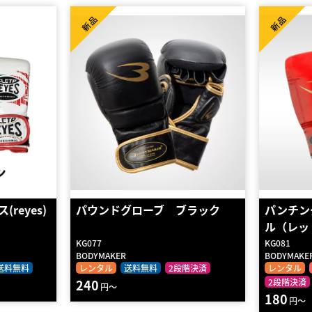
新品
新品
reyes)
パウンドグローブ ブラック
パンチン
ル（レッ
KG077
KG081
BODYMAKER
BODYMAKE
送料無料
レンタル
送料無料
2段階決済
レンタル
240
2段階決済
円～
180
円～