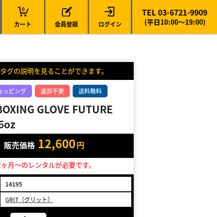
0
TEL 03-6721-9909
(平日10:00～19:00)
カート
会員登録
ログイン
タグの説明を見ることができます。
ョッピング
返却不要
送料無料
BOXING GLOVE FUTURE
6oz
12,600
販売価格
円
2ヶ月～のレンタルが必要です。
14195
GRIT（グリット）