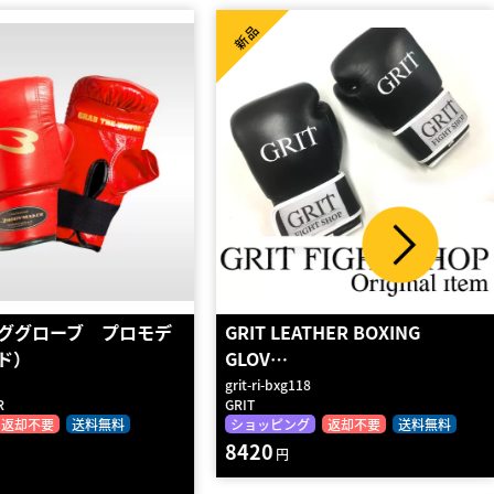
新品
ググローブ プロモデ
GRIT LEATHER BOXING
ド）
GLOV…
grit-ri-bxg118
R
GRIT
返却不要
送料無料
ショッピング
返却不要
送料無料
8420
円