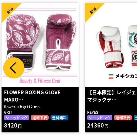
新品
新品
FLOWER BOXING GLOVE
【日本限定】レイジェス(
MARO…
マジックテ…
flower-u-bxg112-mp
GRIT
REYES
ショッピング
返却不要
送料無料
ショッピング
返却不要
8420
24360
円
円