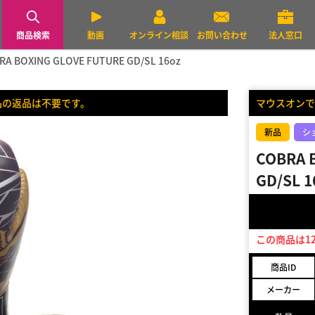
商品検索
動画
オンライン相談
お問い合わせ
法人窓口
RA BOXING GLOVE FUTURE GD/SL 16oz
品の返品は不要です。
マウスオンで
新品
シ
COBRA 
GD/SL 1
この商品は1
商品ID
メーカー