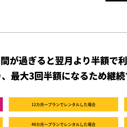
期間が過ぎると
翌月より半額で利
り、最大3回半額になるため
継続
12カ月～プラン
でレンタルした場合
48カ月～プラン
でレンタルした場合