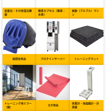
岩盤浴・その他温浴機
酸素カプセル（酸素・
振動（ブルブル）マシ
器
水素）
ン
格闘技用品
プロテインサーバー
トレーニングマット
トレーニング用ミラー
体重計・体組織計・計
ヨガ用品
（鏡）
測器