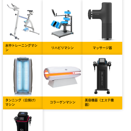
水中トレーニングマシ
リハビリマシン
マッサージ器
ン
タンニング（日焼け）
美容機器（エステ機
コラーゲンマシン
マシン
器）