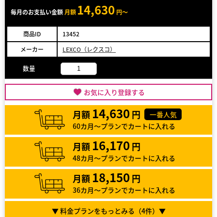
14,630
毎月のお支払い金額
月額
円～
商品ID
13452
メーカー
LEXCO（レクスコ）
数量
お気に入り登録する
14,630
月額
円
一番人気
60カ月～プランでカートに入れる
16,170
月額
円
48カ月～プランでカートに入れる
18,150
月額
円
36カ月～プランでカートに入れる
▼ 料金プランをもっとみる（
4
件）▼