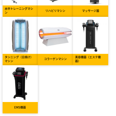
水中トレーニングマシ
リハビリマシン
マッサージ器
ン
タンニング（日焼け）
美容機器（エステ機
コラーゲンマシン
マシン
器）
EMS機器