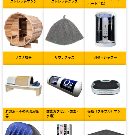
ストレッチマシン
ストレッチグッズ
ポート用具）
サウナ機器
サウナグッズ
浴槽・シャワー
岩盤浴・その他温浴機
酸素カプセル（酸素・
振動（ブルブル）マシ
器
水素）
ン