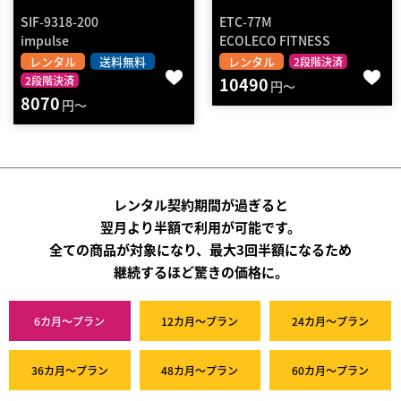
ETC-77M
ECOLECO FITNESS
GYM CLOUD
レンタル
レンタル
送料無料
2段階決済
10490
設置組立
2段階決済
円～
510
円～
レンタル契約期間が過ぎると
翌月より半額で利用が可能です。
全ての商品が対象になり、最大3回半額になるため
継続するほど驚きの価格に。
6カ月～プラン
12カ月～プラン
24カ月～プラン
36カ月～プラン
48カ月～プラン
60カ月～プラン