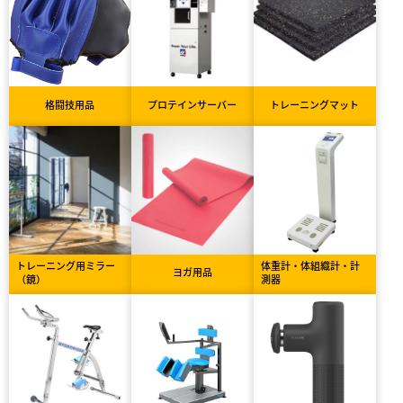
格闘技用品
プロテインサーバー
トレーニングマット
トレーニング用ミラー
体重計・体組織計・計
ヨガ用品
（鏡）
測器