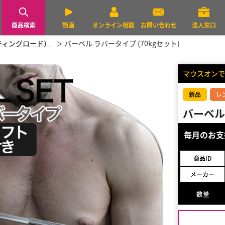
商品検索
動画
オンライン相談
お問い合わせ
法人窓口
ァイティングロード）
バーベル ラバータイプ (70kgセット)
マウスオンで
新品
レ
バーベル 
毎月のお
商品ID
メーカー
数量