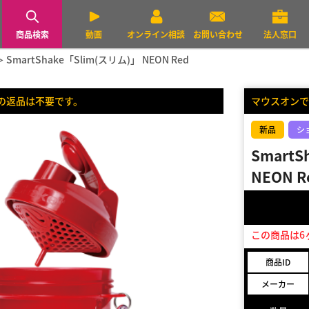
商品検索
動画
オンライン相談
お問い合わせ
法人窓口
SmartShake「Slim(スリム)」 NEON Red
の返品は不要です。
マウスオンで
新品
シ
SmartS
NEON R
この商品は6
商品ID
メーカー