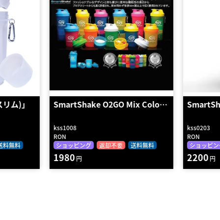
SmartShake O2GO Mix Colo…
SmartShake Signatu
kss1008
kss0203
RON
RON
ショッピング
返却不要
送料無料
ショッピング
返却不要
1980
2200
円
円