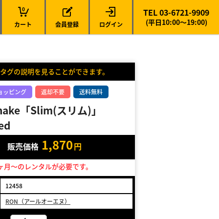
0
TEL 03-6721-9909
(平日10:00～19:00)
カート
会員登録
ログイン
タグの説明を見ることができます。
ョッピング
返却不要
送料無料
hake「Slim(スリム)」
ed
1,870
販売価格
円
ヶ月～のレンタルが必要です。
12458
RON（アールオーエヌ）