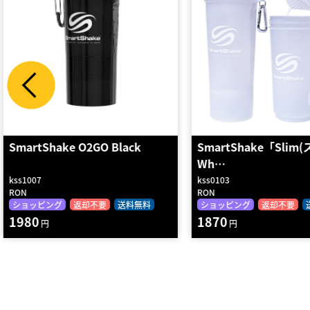
e O2GO Black
SmartShake「Slim(スリム)」
Wh…
kss0103
RON
返却不要
送料無料
ショッピング
返却不要
送料無料
1870
円