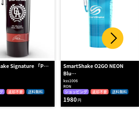
re 「P…
SmartShake O2GO NEON
SmartSh
Blu…
O…
kss1006
kss1201
RON
RON
送料無料
ショッピング
返却不要
送料無料
ショッピン
1980
1980
円
円