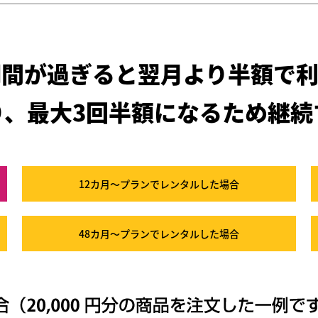
期間が過ぎると
翌月より半額で利
り、最大3回半額になるため
継続
12カ月～プラン
でレンタルした場合
48カ月～プラン
でレンタルした場合