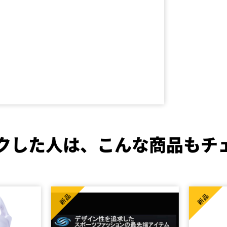
クした人は、
こんな商品もチ
新品
新品