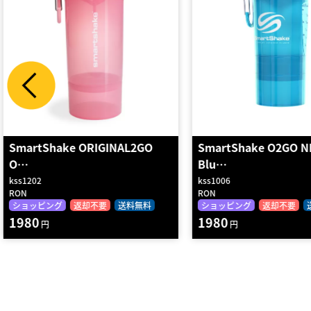
SmartShake O2GO NEON
SmartShake「Slim
Blu…
NE…
kss1006
kss0101
RON
RON
ショッピング
返却不要
送料無料
ショッピング
返却不要
1980
1870
円
円