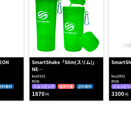
(スリム)」
SmartShake Retain Black（…
SmartS
Ora…
kss2001
kss1004
RON
RON
送料無料
ショッピング
返却不要
送料無料
ショッピン
3300
1980
円
円