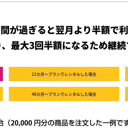
期間が過ぎると
翌月より半額で利
り、最大3回半額になるため
継続
12カ月～プラン
でレンタルした場合
48カ月～プラン
でレンタルした場合