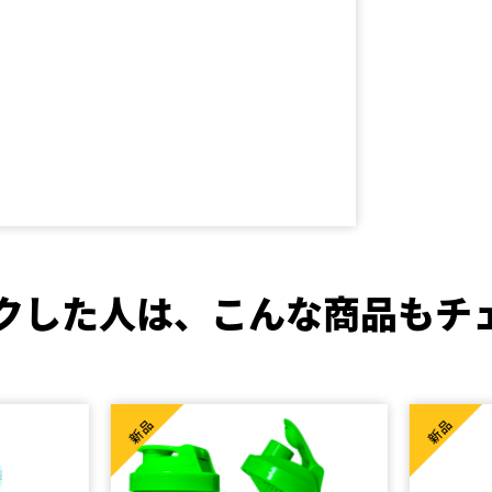
クした人は、
こんな商品もチ
新品
新品