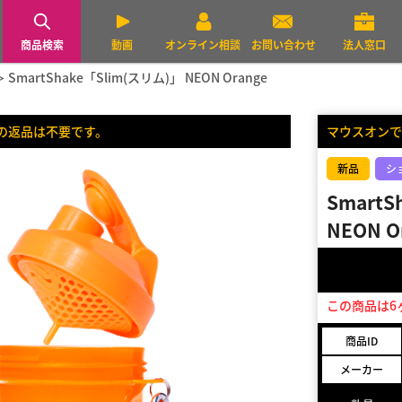
商品検索
動画
オンライン相談
お問い合わせ
法人窓口
SmartShake「Slim(スリム)」 NEON Orange
の返品は不要です。
マウスオンで
新品
シ
SmartS
NEON O
この商品は6
商品ID
メーカー