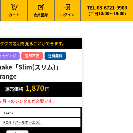
0
TEL 03-6721-9909
(平日10:00～19:00)
カート
会員登録
ログイン
タグの説明を見ることができます。
ョッピング
返却不要
送料無料
hake「Slim(スリム)」
range
1,870
販売価格
円
ヶ月～のレンタルが必要です。
12452
RON（アールオーエヌ）