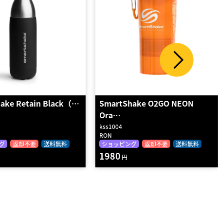
hake O2GO NEON
SmartShake「Slim(スリム)」
NE…
kss0109
RON
グ
返却不要
送料無料
ショッピング
返却不要
送料無料
1870
円