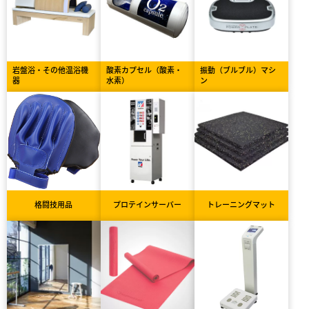
岩盤浴・その他温浴機
酸素カプセル（酸素・
振動（ブルブル）マシ
器
水素）
ン
格闘技用品
プロテインサーバー
トレーニングマット