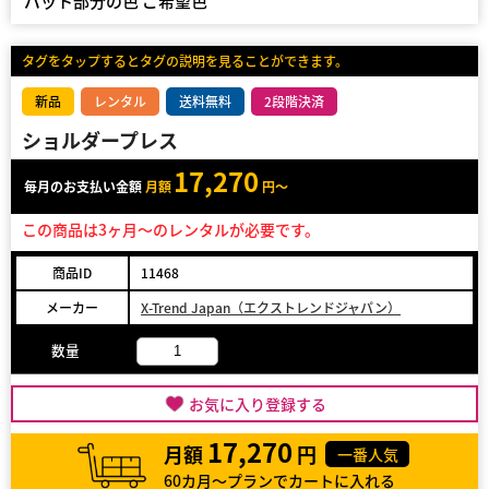
パット部分の色 ご希望色
タグをタップするとタグの説明を見ることができます。
新品
レンタル
送料無料
2段階決済
ショルダープレス
17,270
毎月のお支払い金額
月額
円～
この商品は3ヶ月～のレンタルが必要です。
商品ID
11468
メーカー
X-Trend Japan（エクストレンドジャパン）
数量
お気に入り登録する
17,270
月額
円
一番人気
60カ月～プランでカートに入れる