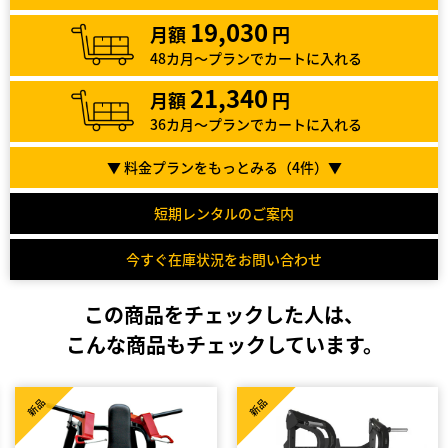
19,030
月額
円
48カ月～プランでカートに入れる
21,340
月額
円
36カ月～プランでカートに入れる
▼ 料金プランをもっとみる（
4
件）▼
短期レンタルのご案内
今すぐ在庫状況をお問い合わせ
この商品をチェックした人は、
こんな商品もチェックしています。
新品
新品