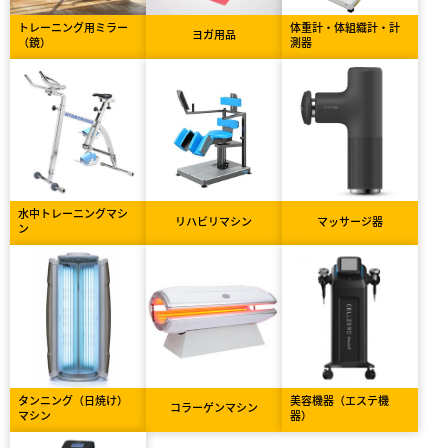
トレーニング用ミラー
体重計・体組織計・計
ヨガ用品
（鏡）
測器
水中トレーニングマシ
リハビリマシン
マッサージ器
ン
タンニング（日焼け）
美容機器（エステ機
コラーゲンマシン
マシン
器）