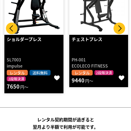
ス
チェストプレス
プレートロード
レス シルバー
PH-001
SH001-S
ECOLECO FITNESS
STRENGTH ASIA
料無料
レンタル
レンタル
送
2段階決済
9440
設置組立
2段階
円～
15070
円～
レンタル契約期間が過ぎると
翌月より半額で利用が可能です。