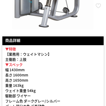
商品詳細
▼特徴
【業務用：ウェイトマシン】
主働筋：上肢
▼スペック
幅 1430mm
長さ 1600mm
高さ 1650mm
重量 163kg
ウェイト重量 54kg
駆動部 ワイヤー
フレーム色 ダークグレー/シルバー