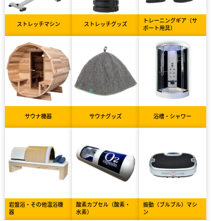
トレーニングギア（サ
ストレッチマシン
ストレッチグッズ
ポート用具）
サウナ機器
サウナグッズ
浴槽・シャワー
岩盤浴・その他温浴機
酸素カプセル（酸素・
振動（ブルブル）マシ
器
水素）
ン