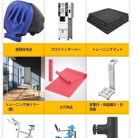
格闘技用品
プロテインサーバー
トレーニングマット
トレーニング用ミラー
体重計・体組織計・計
ヨガ用品
（鏡）
測器