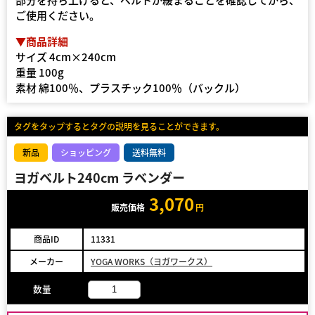
ご使用ください。
▼商品詳細
サイズ 4cm×240cm
重量 100g
素材 綿100％、プラスチック100％（バックル）
タグをタップするとタグの説明を見ることができます。
新品
ショッピング
送料無料
ヨガベルト240cm ラベンダー
3,070
販売価格
円
商品ID
11331
メーカー
YOGA WORKS（ヨガワークス）
数量