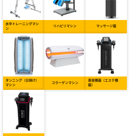
水中トレーニングマシ
リハビリマシン
マッサージ器
ン
タンニング（日焼け）
美容機器（エステ機
コラーゲンマシン
マシン
器）