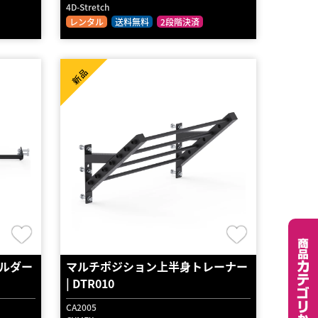
4D-Stretch
レンタル
送料無料
2段階決済
新品
ルダー
マルチポジション上半身トレーナー
| DTR010
CA2005