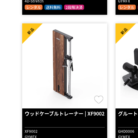
4D-Stretch
GYMFX
レンタル
送料無料
2段階決済
レンタル
新品
新品
ウッドケーブルトレーナー | XF9002
グルートハ
XF9002
GHD0006
GYMFX
GYMFX