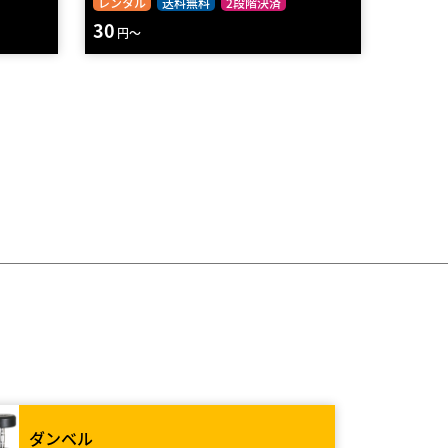
レンタル
送料無料
2段階決済
30
円～
ダンベル