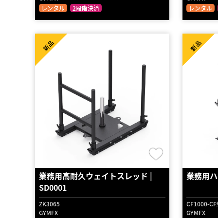
レンタル
2段階決済
レンタル
新品
新品
業務用高耐久ウェイトスレッド |
業務用ハ
SD0001
ZK3065
CF1000-C
GYMFX
GYMFX