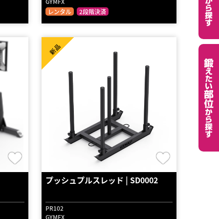
GYMFX
レンタル
2段階決済
新品
プッシュプルスレッド | SD0002
PR102
GYMFX