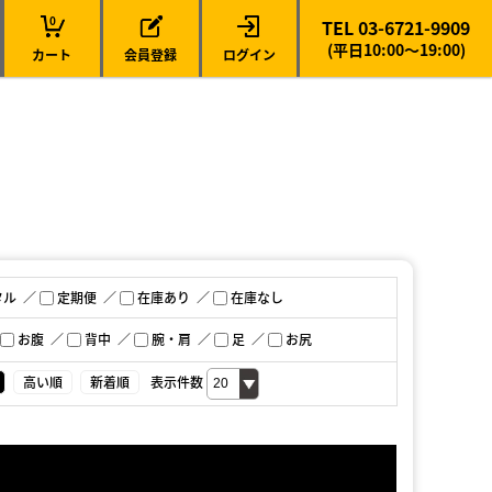
0
TEL 03-6721-9909
(平日10:00～19:00)
カート
会員登録
ログイン
タル
定期便
在庫あり
在庫なし
お腹
背中
腕・肩
足
お尻
高い順
新着順
表示件数