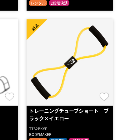
レンタル
2段階決済
新品
トレーニングチューブショート ブ
ラック×イエロー
TTS2BKYE
BODYMAKER