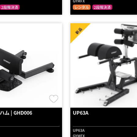
GYMFX
2段階決済
レンタル
2段階決済
新品
ム | GHD006
UP63A
UP63A
GYMFX