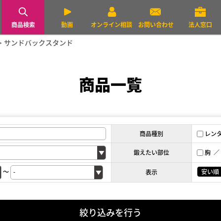
商品検索
動画
オンライン相談
お問い合わせ
法人窓口
サンドバックスタンド
商品一覧
商品種別
レン
鍛えたい部位
胸
～
安い順
表示
絞り込みを行う