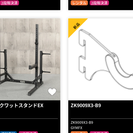
2段階決済
レンタル
2段階決済
新品
クワットスタンドEX
ZK9009X3-B9
ZK9009X3-B9
GYMFX