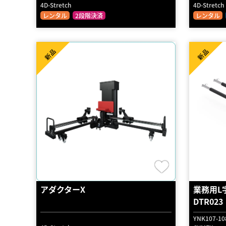
4D-Stretch
4D-Stretch
レンタル
2段階決済
レンタル
新品
新品
アダクターX
業務用L
DTR023
YNK107-1