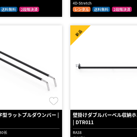
4D-Stretch
送料無料
2段階決済
レンタル
送料無料
2段階決済
新品
字型ラットプルダウンバー |
壁掛けダブルバーベル収納ホ
| DTR011
080长
RA38