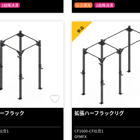
2段階決済
レンタル
2段階決済
新品
ーフラック
拡張ハーフラックリグ
F组合1
CF1000-CF组合1
GYMFX