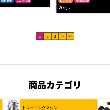
送料無料
2段階決済
レンタル
2段階決済
20
円～
1
2
3
>
>>
商品カテゴリ
トレーニングマシン