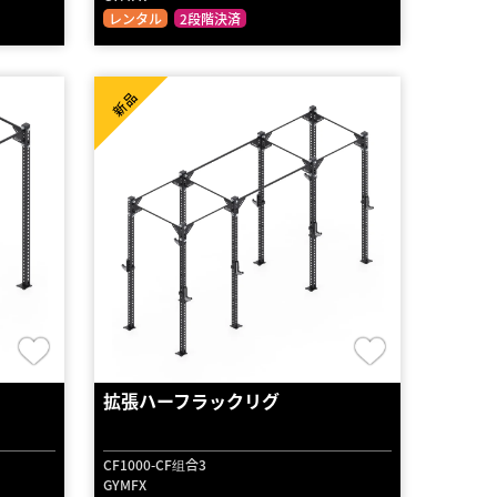
レンタル
2段階決済
新品
拡張ハーフラックリグ
CF1000-CF组合3
GYMFX