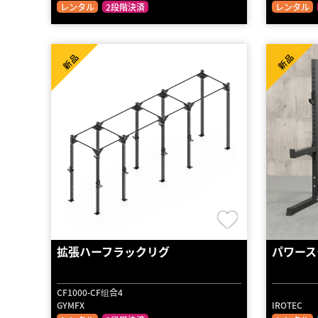
レンタル
2段階決済
レンタル
新品
新品
拡張ハーフラックリグ
パワース
CF1000-CF组合4
GYMFX
IROTEC