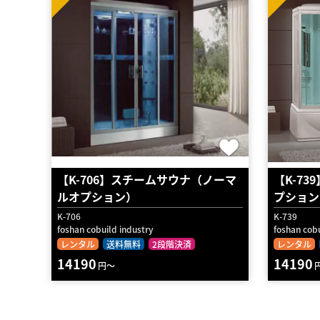
【K-706】スチームサウナ（ノーマ
【K-7
ルオプション）
プション
K-706
K-739
foshan cobuild industry
foshan cobu
レンタル
送料無料
2段階決済
レンタル
14190
14190
円～