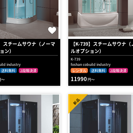
40】スチームサウナ（ノーマ
【K-739】スチームサウナ（
ョン）
ルオプション）
K-739
ild industry
foshan cobuild industry
送料無料
2段階決済
レンタル
送料無料
2段階決済
11990
円～
円～
新品