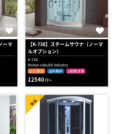
ノーマ
【K-738】スチームサウナ（ノーマ
ルオプション）
K-738
foshan cobuild industry
レンタル
送料無料
2段階決済
12540
円～
新品