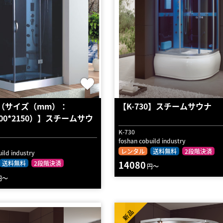
22（サイズ（mm）：
【K-730】スチームサウナ
1200*2150）】スチームサウ
K-730
foshan cobuild industry
レンタル
送料無料
2段階決済
ild industry
14080
送料無料
2段階決済
円～
円～
新品