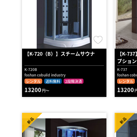
【K-720（B）】スチームサウナ
【K-7
プション
K-720B
K-737
foshan cobuild industry
foshan cobu
レンタル
送料無料
2段階決済
レンタル
13200
13200
円～
新品
新品