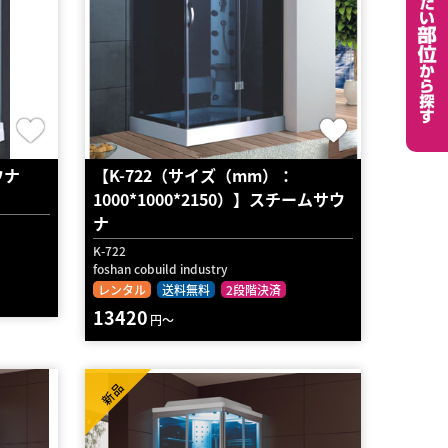
ウナ
【K-722（サイズ（mm）：
1000*1000*2150）】スチームサウ
ナ
K-722
foshan cobuild industry
レンタル
送料無料
2段階決済
13420
円～
新品