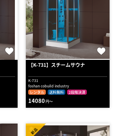
【K-731】スチームサウナ
K-731
foshan cobuild industry
レンタル
送料無料
2段階決済
14080
円～
新品