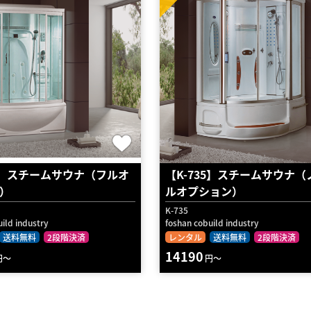
39】スチームサウナ（フルオ
【K-735】スチームサウナ（
）
ルオプション）
K-735
ild industry
foshan cobuild industry
送料無料
2段階決済
レンタル
送料無料
2段階決済
14190
円～
円～