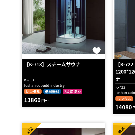
【K-713】スチームサウナ
【K-7
1200*
ナ
K-713
foshan cobuild industry
K-722
レンタル
送料無料
2段階決済
foshan cobu
13860
レンタル
円～
14080
新品
新品