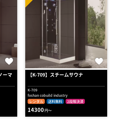
ノーマ
【K-709】スチームサウナ
K-709
foshan cobuild industry
レンタル
送料無料
2段階決済
14300
円～