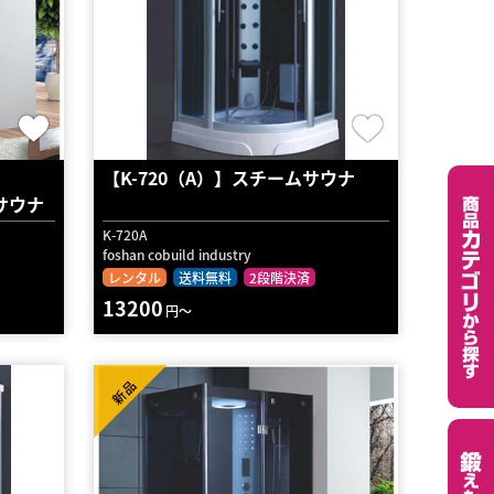
【K-720（A）】スチームサウナ
ムサウナ
K-720A
foshan cobuild industry
レンタル
送料無料
2段階決済
13200
円～
新品