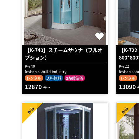
【K-740】スチームサウナ（フルオ
【K-7
プション）
800*8
K-740
K-722
foshan cobuild industry
foshan cobu
レンタル
送料無料
2段階決済
レンタル
12870
13090
円～
新品
新品