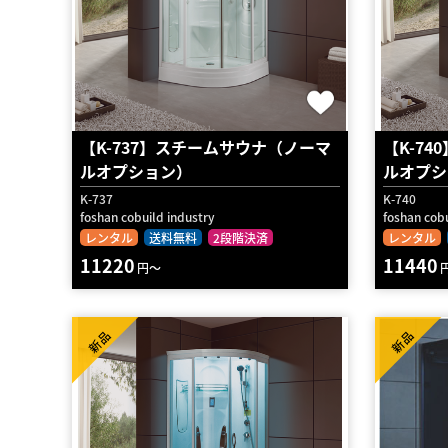
【K-737】スチームサウナ（ノーマ
【K-7
ルオプション）
ルオプシ
K-737
K-740
foshan cobuild industry
foshan cobu
レンタル
送料無料
2段階決済
レンタル
11220
11440
円～
新品
新品