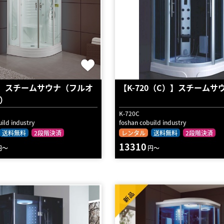
37】スチームサウナ（フルオ
【K-720（C）】スチームサ
）
K-720C
ild industry
foshan cobuild industry
送料無料
2段階決済
レンタル
送料無料
2段階決済
13310
円～
円～
新品