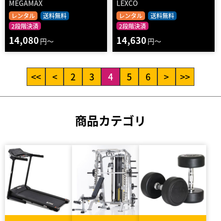
MEGAMAX
LEXCO
レンタル
送料無料
レンタル
送料無料
2段階決済
2段階決済
14,080
14,630
円～
円～
<<
<
2
3
4
5
6
>
>>
商品カテゴリ