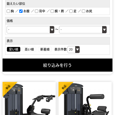
鍛えたい部位
胸
お腹
背中
腕・肩
足
お尻
価格
～
表示
安い順
高い順
新着順
表示件数
絞り込みを行う
新品
新品