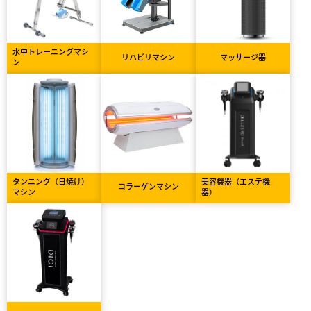
水中トレーニングマシ
リハビリマシン
マッサージ器
ン
タンニング（日焼け）
美容機器（エステ機
コラーゲンマシン
マシン
器）