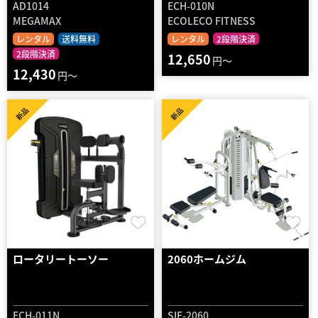
AD1014
ECH-010N
MEGAMAX
ECOLECO FITNESS
レンタル
送料無料
レンタル
2段階決済
2段階決済
12,650
円～
12,430
円～
新品
新品
ロータリートーソー
2060ホームジム
ECH-011N
SIF-2060