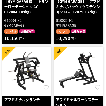
【GYM GARAGE】 トルソ
【GYM GARAGE】 アブド
ーローテーション GG-
ミナル/バックエクステンシ
C12004(109kg)
ョン GG-C12029(132kg)
G10004-H2
G10025-H1
GYMGARAGE
GYMGARAGE
レンタル
2段階決済
レンタル
2段階決済
10,150
10,290
円～
円～
新品
新品
アブドミナルクランチ
アブドミナルワークステー
ション