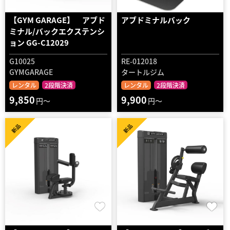
【GYM GARAGE】 アブド
アブドミナルバック
ミナル/バックエクステンシ
ョン GG-C12029
G10025
RE-012018
GYMGARAGE
タートルジム
レンタル
2段階決済
レンタル
2段階決済
9,850
9,900
円～
円～
新品
新品