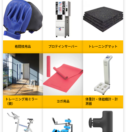
格闘技用品
プロテインサーバー
トレーニングマット
トレーニング用ミラー
体重計・体組織計・計
ヨガ用品
（鏡）
測器