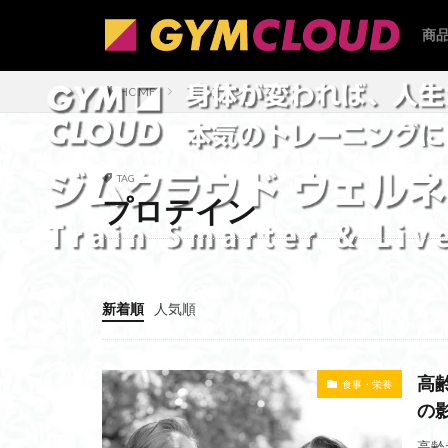
商
メ
鍛
商
商
カテゴリー
商
メ
鍛
商
HOME
プロテイン
タグ
TAG
24時間ジム
プロテイン
可動域
参加
出資
出張買
入会資格
大
新着順
人気順
支払方法
握
店頭手続き
入会方法
入
高
食事・栄養
ロングプルマシン
の
レパートリー
高齢