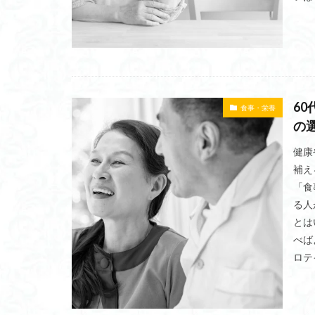
HYROX
DRA
カーディオ
おすすめマシン
ウォーキングマシ
ウェイトスタック
6
食事・栄養
インクラインロウ
の
プラン比較
健康
ペッグデックマシ
補え
ホームジム
「食
る人
フォームローラー
とは
フィットネスマシ
べば
メンテナンス
ロテ
メーカー別相場
マスキュラーフィ
ボディビル