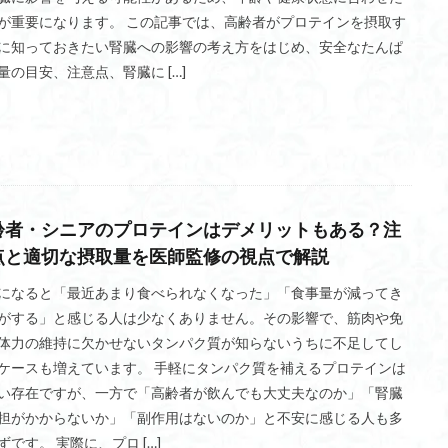
切り
経営者
経営・ファイナンス
経営
糖質制限
糖尿病
が重要になります。 この記事では、高齢者がプロテインを摂取す
に知っておきたい腎臓への影響の考え方をはじめ、安全なたんぱ
福利厚生ジム
筋膜リリース
筋肉系YouTuber
筋力トレーニ
量の目安、注意点、腎臓に […]
筋トレマシン
筋トレ
競輪
競技種目
競合分析
種類
シン
ラットプルダウン
AIパーソナルトレーニング
サウナスーツ
ム比較
シニアプロテイン
シニア
シーテッドロウマシン
サポ
スティナブルフィットネス
サーキットトレーニング
ジャンピングスクワ
ゴルフ
ケトルベル
ケーブルマシン
クロスフィット
ク
齢者・シニアのプロテインはデメリットもある？注
クラウドファンディング
クライムミル
ジム退会方法
シュラ
点と適切な摂取量を医師監修の視点で解説
セルフ
チェストフライマシン
ダンベルフライ
ダンベル
ダイエット
ソイプロテイン
セントラルスポーツ
セルフケア
になると「最近あまり食べられなくなった」「食事量が減ってき
がする」と感じる人は少なくありません。その影響で、筋肉や免
マシン
スミスマシン
スピンバイク
スパルタンレース
ストレ
体力の維持に欠かせないタンパク質が知らないうちに不足してし
ストレス解消
スタジオ
スタートラック
スクワットラック
ス
ケースも増えています。 手軽にタンパク質を補えるプロテインは
カーフレイズ
チョコザップ
Testing Menu
アフィリエイト
い存在ですが、一方で「高齢者が飲んでも大丈夫なのか」「腎臓
ンチ
WOD
WEB入会
VR/ARトレーニング
VO2max
TU
担がかからないか」「副作用はないのか」と不安に感じる人も多
Trac
アブダクションマシン
SNS
Senoh
NESTA
M&A
ずです。 実際に、プロ […]