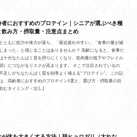
トレーニングメニュー
バーティカルロウマシン
パーソナルトレー
ナー
パーソナルジム
パーソナル
トレッドミル
トレーニング
齢者におすすめのプロテイン｜シニアが選ぶべき種
トレーニングラダー
トレーニングマシン
バーベルトレーニング
と飲み方・摂取量・注意点まとめ
チ
トレーニングジム
トレーニング
トレーナー
トラブル対策
とともに筋力や体力が落ち、「最近疲れやすい」「食事の量が減
テニス
デッドリフト
デクラインベンチプレス
バーベルセット
しまった」と感じることはありませんか？ 高齢になると、食事だ
ン
フィットネスジム入会・退会
ヒップトレーナーマシン
フィット
は十分なたんぱく質を摂りにくくなり、筋肉量の低下やフレイル
フィットネスコーデ
フィットネス
ファンバイク買取
ピラテ
弱）につながるリスクが高まります。 そこで注目されているの
チャイズ
ピラティス
ひまし油
ヒップスラストマシン
バスケ
不足しがちなたんぱく質を効率よく補える“プロテイン”。 この記
は、高齢者におすすめのプロテイン5選と、選び方・摂取量の目
ビキニフィットネス
パワーラック
パワーグリップ
バレー
飲むタイミング・注 […]
ター
バルクアップ
バランスボード
バックエクステンションマシン
高齢者
検索
性が体を大きくする方法｜脱ヒョロガリ（太れな