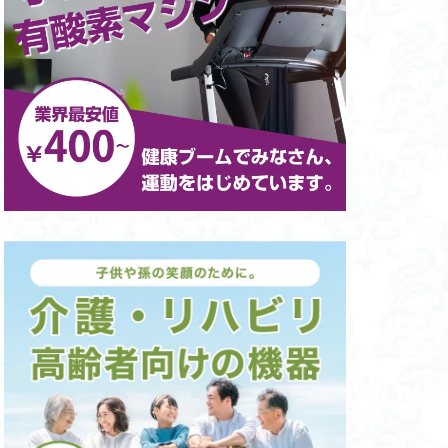
ニング
方法（鍛え方）
デュラックス
ネスジム入会
ィス開業
ット