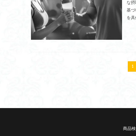
な摂
基づ
を具
1
商品検