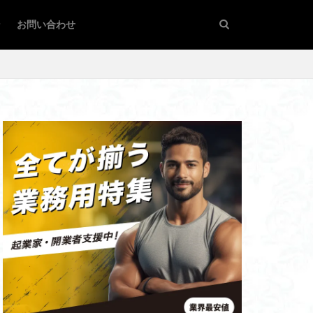
ン
お問い合わせ
ベル買取
初心者向け
ナー協会
故障
攻略法
店頭買取
安全性
宅配買取
レベル
ションマシン