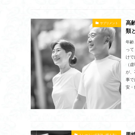
ディップスマシン
パーソナルトレー
高
サプリメント
トレーニング方法
類
トレーニングベン
年齢
デメリット
って
ハイプーリーマシ
けで
フィットネスジム
（虚
ピラティスフラン
が、
ヒップアップ
事で
安・
パルスオキシメー
バタフライマシン
男
トレーニング方法（鍛え方）