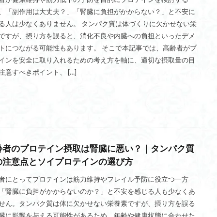
リスキリング
リカンベントバイク
リカバリー
リアキックマシ
、「副作用は大丈夫？」「腎臓に負担がかからない？」と不安に
ランキング
上級者向け
上腕二頭筋
入会キャンペーン
る人は少なくありません。 タンパク質は体づくりに欠かせない栄
ですが、摂り方を誤ると、消化不良や内臓への負担といったデメ
健康経営
個人用トレーニングマシン
修理
価格比較
使
トにつながる可能性もあります。 そこで本記事では、高齢者がプ
体幹トレーニング
体幹
低酸素
下半身痩せ
低コスト
インを安全に取り入れるための考え方を軸に、適切な摂取量の目
人気メーカー
人気
事前準備
予防策
予防医療
中古
注意すべきポイント、 […]
ットプルダウンマシン
設備
買取相場
買取業者
買取査定
調整機能
認定ジム
評価
解約方法
資格
見積もり依頼
自宅用筋トレ器具
自宅トレーニング
自宅
腹筋ローラー
グ
費用
資金調達
脚力
酸素カプセル
高強度インターバ
高価買取
食事療法
食事・栄養
食事
集客
開業
齢者のプロテイン摂取は腎臓に悪い？｜タンパク質
選び方
違約金
運動不足解消
退会方法
退会手続き
の注意点とソイプロテインの選び方
起業
腰痛
背筋
月会費
油圧式マシン
社内ジム
者にとってプロテインは筋力維持やフレイル予防に役立つ一方
骨折
申請期限
申請方法
無人ジム
注意点
求人
社
「腎臓に負担がかからないのか？」と不安を感じる人も少なくあ
マシーン
業務用トレーニングマシン
格闘技
栄養管理
査定
せん。タンパク質は体に欠かせない栄養素ですが、摂り方を誤る
有酸素マシン
社内スポーツジム
福利厚生
背中
管理組合
臓に影響を与える可能性があるため、年齢や健康状態に合わせた