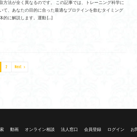
取方法が全く異なるのです。 この記事では、トレーニング科学に
いて、あなたの目的に合った最適なプロテインを飲むタイミング
体的に解説します。運動 […]
2
Next
索
動画
オンライン相談
法人窓口
会員登録
ログイン
お