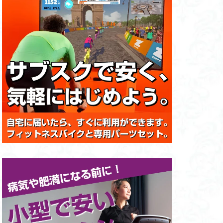
アブドミナルマシン
者
取
イトマシン
スル
ス
ラグビー
ライマシン
ト
ブランド
ネスレース
マルチラック
メーカー比較
マッサージガン
ィス
マシン
ム退会