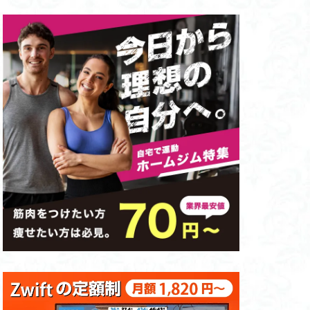
ング
ジム起業・開業
ート体制
ット
ロスバイク
ッグマシン
タフスタッフ
セノー
ングスマシン
クワット
アップライトバイク
FFSTUFF
JOYFIT24