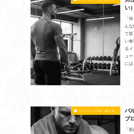
い
「何
んな
て筋
い食
るメ
ュー
には
バ
トレーニング方法（鍛え方）
プ
「筋