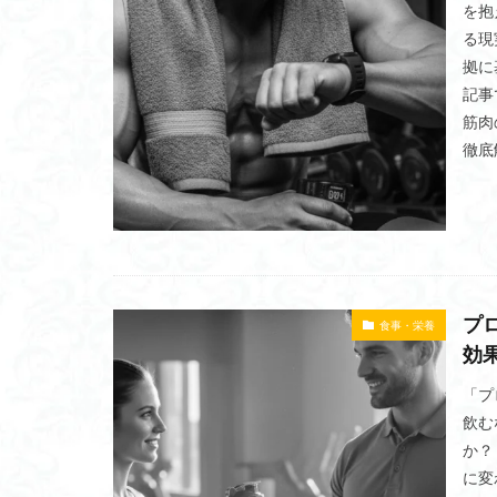
を抱
る現
拠に
記事
筋肉
徹底
プ
食事・栄養
効
「プ
飲む
か？
に変