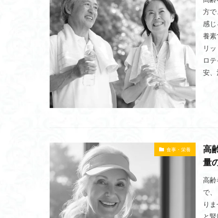
ルームランナー
方で
ランニングマシン
感じ
養素
健康経営優良法人
リッ
体験レッスン
ロテ
人気メーカー別
安、
書面提出
ラ
買い取り査定
補助金
融資
腹斜筋トレーニン
高地トレーニング
高
食事・栄養
部位別
購入
量
返金
転職
高齢
目的別
疲労
で、
比較
業務用
りま
有酸素運動
と腎