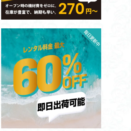
ン
リース
低酸素マシン
い分け
休会制度
休会
品
料金プラン
買取方法
買取
複合型マシン
腹筋
ルトレーニング
鍛え方
退会
返金保証
瞬発力
睡眠
長
水泳
期日
股関節
締日