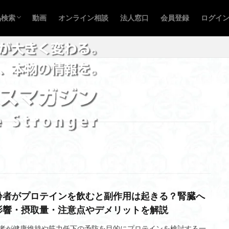
品カテゴリから探す
ーカー・ブランドから探す
えたい部位から探す
品IDから探す
品検索
動画
オンライン相談
法人窓口
会員登録
ログイ
品カテゴリから探す
ーカー・ブランドから探す
えたい部位から探す
品IDから探す
前腕筋群
基礎代謝
営業代行
商圏調査
品川
可変式ダン
方法
効果
助成金
利用条件
天然コルセット
初期費用
取
処分方法
処分
再入会
全米エクササイズ&スポーツトレー
胸筋
姿勢改善
入会手順
懸垂マシン
料金シュミレーション
力
換算
手順
手続き
手数料
必要書類
学生
店頭入会
広背筋
広告
小尻
導入実績
対応エリア
会手続き
料金体系
レッグプレスマシン
一括見積り
一括査定
齢者がプロテインを飲むと副作用は起きる？腎臓へ
ローワーバック
ローイングマシン
レンタル
レベル別
影響・摂取量・注意点やデメリットを解説
レッグプレス
上腕三頭筋
レッグカールマシン
レッグエクステン
者が健康維持や筋力低下の予防を目的にプロテインを検討する一