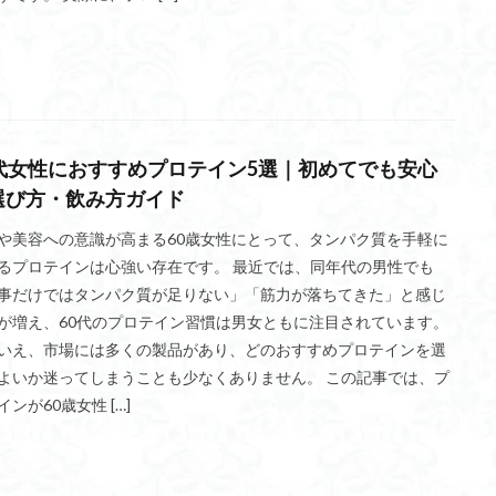
X
chocoZAP
BOX
AnyAgeFitness
アフターサービス
エアロバイク
お尻
オブスタクル
オプション解約
おすすめ業
おすすめ
エンタメ要素
エリプティカルバイク
エアロバイク買
ン
アプリ登録
ウォーキング
ウェルネス
ウエスト
ウェ
マシン
ウェアラブルデバイス連携
インフルエンサー
インナーマッ
0代女性におすすめプロテイン5選｜初めてでも安心
マシン
インクラインベンチプレス
チェストプレスマシン
ディップ
選び方・飲み方ガイド
ベントオーバーロウ
ベンチャーキャピタル
ベンチプレス
ペックフ
や美容への意識が高まる60歳女性にとって、タンパク質を手軽に
ン
プロテイン
フレイル
プレートロードマシン
フリーウエイ
るプロテインは心強い存在です。 最近では、同年代の男性でも
フランチャイズ加盟
フランチャイズ
フラットベンチ
フォロワー
事だけではタンパク質が足りない」「筋力が落ちてきた」と感じ
が増え、60代のプロテイン習慣は男女ともに注目されています。
フォーム
フィットプレイス24
フィットネス施設
フィット
いえ、市場には多くの製品があり、どのおすすめプロテインを選
ン買取り査定
ポージング
ホームページ
フィットネスバイク
よいか迷ってしまうことも少なくありません。 この記事では、プ
メンズフィジーク
メリット
メタバースフィットネス
メガロス
インが60歳女性 […]
メーカー別
マンション共用部
まとめ売り
ホエイプロテイン
ジーク
マシン設備
マシン種類
マシンメーカー
マシンピラテ
ボックスジャンプ
ボクシング
フィットネスマシン
フィットネスジ