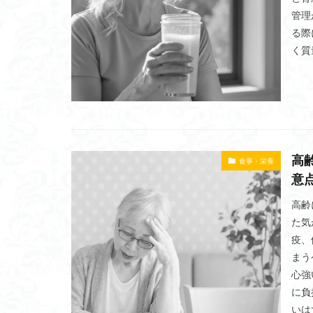
締切日
締め
管理
る際
筋膜リリースガン
く質
筋トレメニュー
ラテラルレイズマ
ジム経営
ジ
サブスク
サ
コンサルティング
高
クロストレーナー
食事・栄養
意
キャリアアップ
タイミング
高齢
た気
ショルダープレス
疫、
ストレッチ
まう
キャンペーン
心強
アジャスタブルベ
に負
TREGO
Star 
いは