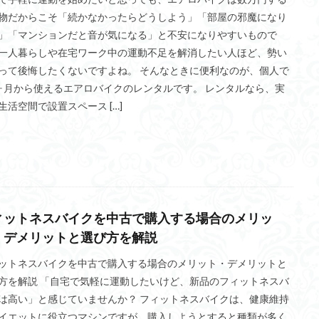
リスキリング
リカンベントバイク
リカバリー
リアキックマシ
物だからこそ「続かなかったらどうしよう」「部屋の邪魔になり
ランキング
上級者向け
上腕二頭筋
入会キャンペーン
」「マンションだと音が気になる」と不安になりやすいもので
一人暮らしや在宅ワーク中の運動不足を解消したい人ほど、勢い
健康経営
個人用トレーニングマシン
修理
価格比較
使
って後悔したくないですよね。 そんなときに便利なのが、個人で
体幹トレーニング
体幹
低酸素
下半身痩せ
低コスト
ヶ月から使えるエアロバイクのレンタルです。 レンタルなら、実
人気メーカー
人気
事前準備
予防策
予防医療
中古
生活空間で設置スペース […]
ットプルダウンマシン
設備
買取相場
買取業者
買取査定
調整機能
認定ジム
評価
解約方法
資格
見積もり依頼
自宅用筋トレ器具
自宅トレーニング
自宅
腹筋ローラー
グ
費用
資金調達
脚力
酸素カプセル
高強度インターバ
高価買取
食事療法
食事・栄養
食事
集客
開業
ィットネスバイクを中古で購入する場合のメリッ
選び方
違約金
運動不足解消
退会方法
退会手続き
・デメリットと選び方を解説
起業
腰痛
背筋
月会費
油圧式マシン
社内ジム
ットネスバイクを中古で購入する場合のメリット・デメリットと
骨折
申請期限
申請方法
無人ジム
注意点
求人
社
方を解説 「自宅で気軽に運動したいけど、新品のフィットネスバ
マシーン
業務用トレーニングマシン
格闘技
栄養管理
査定
は高い」と感じていませんか？ フィットネスバイクは、健康維持
有酸素マシン
社内スポーツジム
福利厚生
背中
管理組合
イエットに役立つマシンですが、購入しようとすると種類が多く