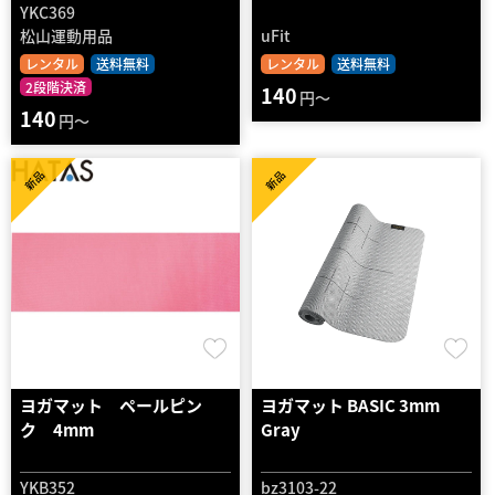
YKC369
松山運動用品
uFit
レンタル
送料無料
レンタル
送料無料
2段階決済
140
円～
140
円～
新品
新品
ヨガマット ペールピン
ヨガマット BASIC 3mm
ク 4mm
Gray
YKB352
bz3103-22