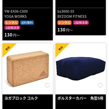
YW-E436-C000
bz3600-55
YOGA WORKS
BYZOOM FITNESS
レンタル
送料無料
レンタル
2段階決済
2段階決済
130
円～
130
円～
新品
新品
ヨガブロック コルク
ボルスターカバー 角型S用