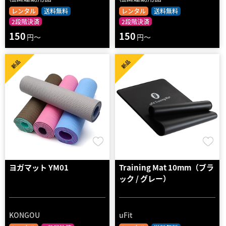
レンタル
送料無料
レンタル
送料無料
2段階決済
2段階決済
150
150
円～
円～
新品
新品
ヨガマット YM01
Training Mat 10mm（ブラ
ック / グレー）
KONGOU
uFit