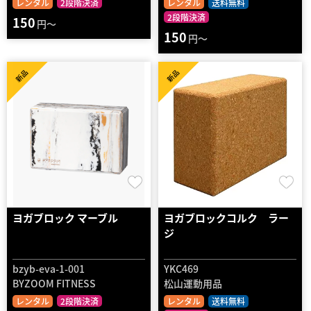
レンタル
2段階決済
レンタル
送料無料
2段階決済
150
円～
150
円～
新品
新品
ヨガブロック マーブル
ヨガブロックコルク ラー
ジ
bzyb-eva-1-001
YKC469
BYZOOM FITNESS
松山運動用品
レンタル
2段階決済
レンタル
送料無料