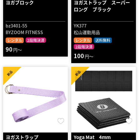
ヨガブロック
ヨガストラップ スーパー
ロング ブラック
bz3401-55
YK377
BYZOOM FITNESS
松山運動用品
レンタル
2段階決済
レンタル
送料無料
2段階決済
90
円～
100
円～
新品
新品
ヨガストラップ
Yoga Mat 4mm