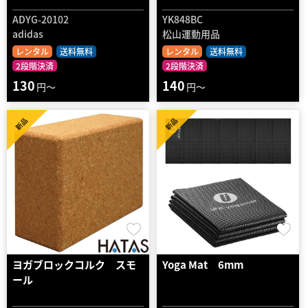
ADYG-20102
YK848BC
adidas
松山運動用品
レンタル
送料無料
レンタル
送料無料
2段階決済
2段階決済
130
140
円～
円～
新品
新品
ヨガブロックコルク スモ
Yoga Mat 6mm
ール