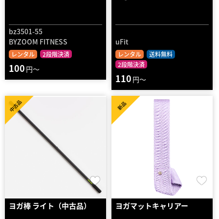
bz3501-55
BYZOOM FITNESS
uFit
レンタル
2段階決済
レンタル
送料無料
2段階決済
100
円～
110
円～
中古品
新品
ヨガ棒 ライト（中古品）
ヨガマットキャリアー