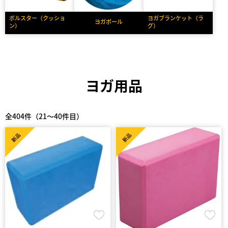
ボルスター（クッショ
ヨガブランケット（ラ
ヨガボール
ン）
グ）
ヨガ用品
全404件（21～40件目）
新品
新品